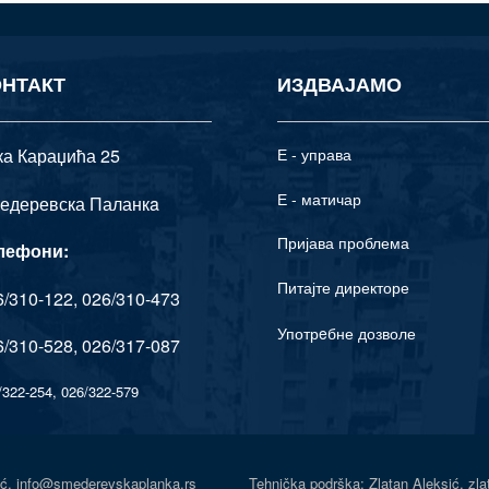
ОНТАКТ
ИЗДВАЈАМО
ка Караџића 25
Е - управа
Е - матичар
едеревска Паланкa
Пријава проблема
лефони:
Питајте директоре
/310-122, 026/310-473
Употрeбне дозволе
/310-528, 026/317-087
/322-254, 026/322-579
Senić, info@smederevskaplanka.rs Tehnička podrška: Zlatan Aleksić, zl