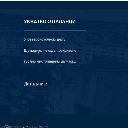
УKRAТКО О ПАЛАНЦИ
У североисточном делу
Шумадије, некада прекривене
густим листопадним шумам...
Детаљније
...
atan@smederevskapalanka.rs