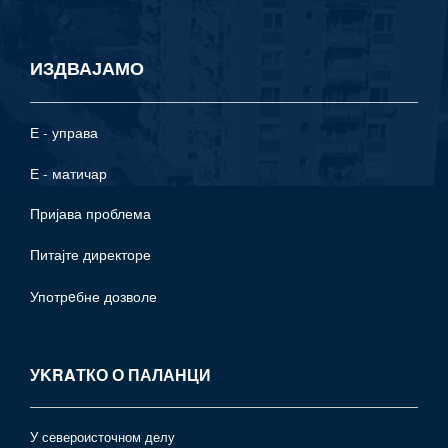
ИЗДВАЈАМО
Е - управа
Е - матичар
Пријава проблема
Питајте директоре
Употрeбне дозволе
УKRAТКО О ПАЛАНЦИ
У североисточном делу