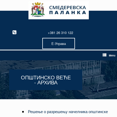
Skip
to
content
+381 26 310 122
Е-Управа
Menu
ОПШТИНСКО ВЕЋЕ
- АРХИВА
Решење о разрешењу начелника општинске