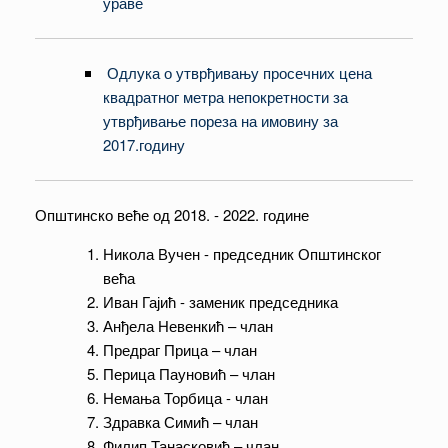
ураве
Одлука о утврђивању просечних цена
квадратног метра непокретности за
утврђивање пореза на имовину за
2017.годину
Општинско веће од 2018. - 2022. године
Никола Вучен - председник Општинског
већа
Иван Гајић - заменик председника
Анђела Невенкић – члан
Предраг Прица – члан
Перица Пауновић – члан
Немања Торбица - члан
Здравка Симић – члан
Филип Танасковић – члан