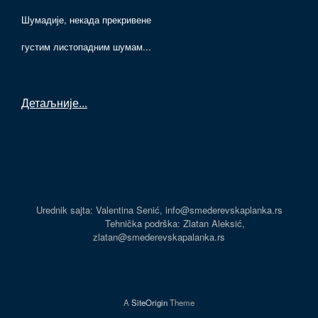
Шумадије, некада прекривене
густим листопадним шумам...
Детаљније
...
Urednik sajta: Valentina Senić, info@smederevskaplanka.rs
Tehnička podrška: Zlatan Aleksić,
zlatan@smederevskapalanka.rs
A
SiteOrigin
Theme