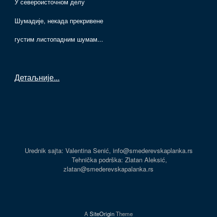
У североисточном делу
Шумадије, некада прекривене
густим листопадним шумам...
Детаљније
...
Urednik sajta: Valentina Senić, info@smederevskaplanka.rs
Tehnička podrška: Zlatan Aleksić,
zlatan@smederevskapalanka.rs
A
SiteOrigin
Theme