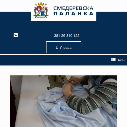
Skip
to
content
+381 26 310 122
Е-Управа
Menu