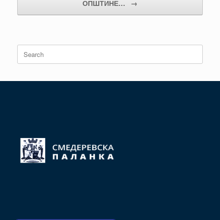
ОПШТИНЕ…
→
Search
for: