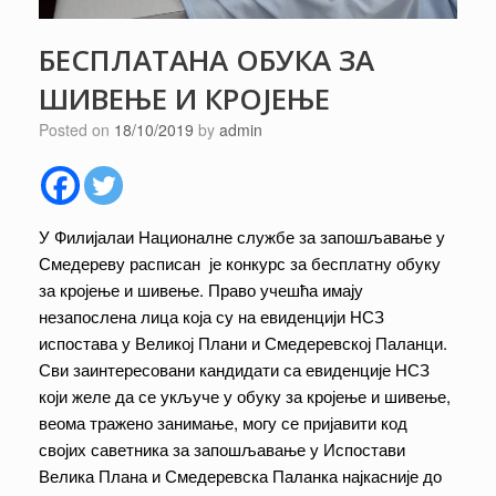
БЕСПЛАТАНА ОБУКА ЗА
ШИВЕЊЕ И КРОЈЕЊЕ
Posted on
18/10/2019
by
admin
У Филијалаи Националне службе за запошљавање у
Смедереву расписан је конкурс за бесплатну обуку
за кројење и шивење. Право учешћа имају
незапослена лица која су на евиденцији НСЗ
испостава у Великој Плани и Смедеревској Паланци.
Сви заинтересовани кандидати са евиденције НСЗ
који желе да се укључе у обуку за кројење и шивење,
веома тражено занимање, могу се пријавити код
својих саветника за запошљавање у Испостави
Велика Плана и Смедеревска Паланка најкасније до