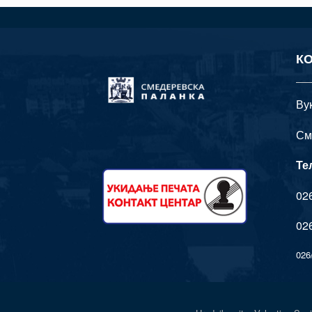
К
Ву
См
Те
026
026
026