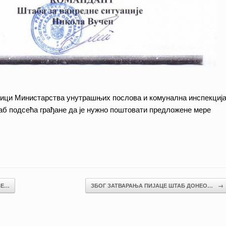
ици Министарства унутрашњих послова и комунална инспекциј
б подсећа грађане да је нужно поштовати предложене мере
ЗЕ…
ЗБОГ ЗАТВАРАЊА ПИЈАЦЕ ШТАБ ДОНЕО…
→