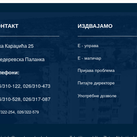
ОНТАКТ
ИЗДВАЈАМО
ка Караџића 25
Е - управа
Е - матичар
едеревска Паланкa
Пријава проблема
лефони:
Питајте директоре
/310-122, 026/310-473
Употрeбне дозволе
/310-528, 026/317-087
/322-254, 026/322-579