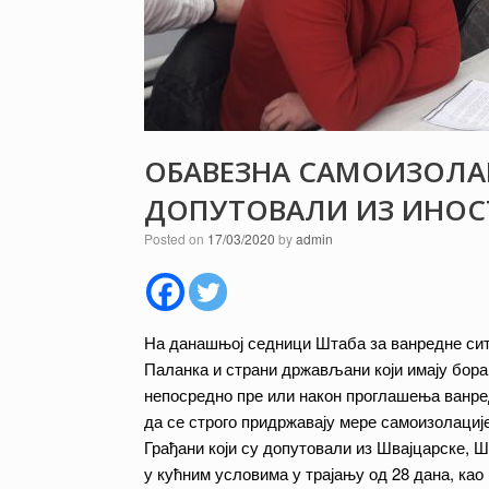
ОБАВЕЗНА САМОИЗОЛАЦ
ДОПУТОВАЛИ ИЗ ИНОС
Posted on
17/03/2020
by
admin
На данашњој седници Штаба за ванредне сит
Паланка и страни држављани који имају бора
непосредно пре или након проглашења ванред
да се строго придржавају мере самоизолациј
Грађани који су допутовали из Швајцарске, Ш
у кућним условима у трајању од 28 дана, као