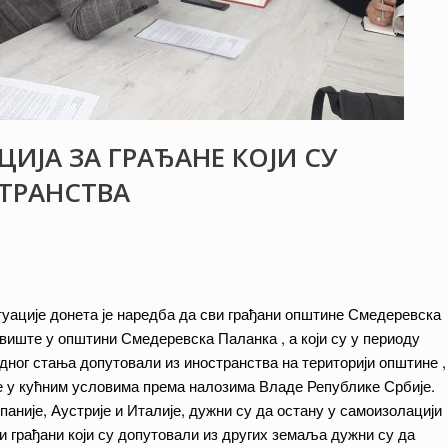
ИЈА ЗА ГРАЂАНЕ КОЈИ СУ
ТРАНСТВА
уације донета је наредба да сви грађани општине Смедеревска
виште у општини Смедеревска Паланка , а који су у периоду
ног стања допутовали из иностранства на територији општине ,
е у кућним условима према налозима Владе Републике Србије.
паније, Аустрије и Италије, дужни су да остану у самоизолацији
 и грађани који су допутовали из других земаља дужни су да