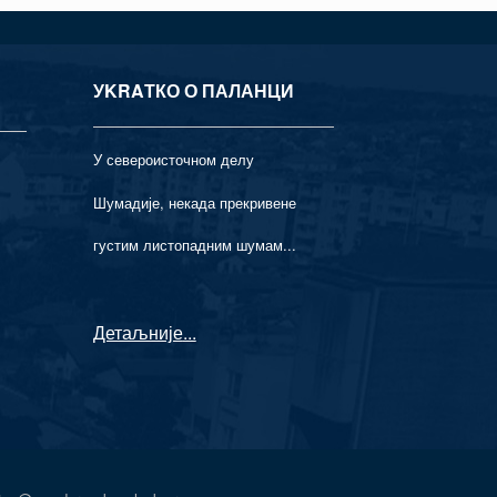
УKRAТКО О ПАЛАНЦИ
У североисточном делу
Шумадије, некада прекривене
густим листопадним шумам...
Детаљније
...