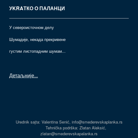
УKRAТКО О ПАЛАНЦИ
У североисточном делу
Шумадије, некада прекривене
густим листопадним шумам...
Детаљније
...
Urednik sajta: Valentina Senić, info@smederevskaplanka.rs
Tehnička podrška: Zlatan Aleksić,
zlatan@smederevskapalanka.rs