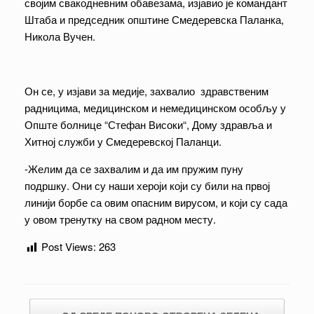
својим свакодневним обавезама, изјавио је командант
Штаба и председник општине Смедеревска Паланка,
Никола Вучен.
Он се, у изјави за медије, захвалио здравственим
радницима, медицинском и немедицинском особљу у
Опште болнице “Стефан Високи“, Дому здравља и
Хитној служби у Смедеревској Паланци.
-Желим да се захвалим и да им пружим пуну
подршку. Они су наши хероји који су били на првој
линији борбе са овим опасним вирусом, и који су сада
у овом тренутку на свом радном месту.
Post Views:
263
Post navigation