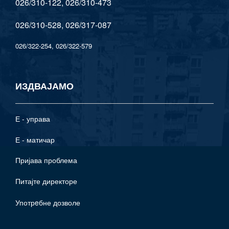
026/310-122, 026/310-473
026/310-528, 026/317-087
026/322-254, 026/322-579
ИЗДВАЈАМО
Е - управа
Е - матичар
Пријава проблема
Питајте директоре
Употрeбне дозволе