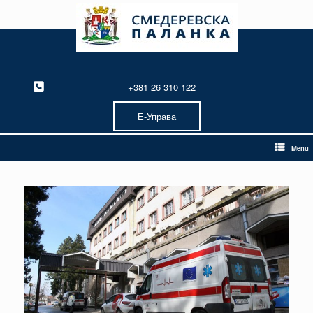
Skip
to
content
+381 26 310 122
Е-Управа
Menu