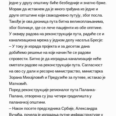
једне у другу општину биће безбедније и знатно брже.
Морам да истакнем да је много грађана из једне и
друге оптштине који свакодневно путују, због посла.
Такође је ова деоница пута битна великоплањанима,
због болнице, где се лече пацијенти из обе опптине.
У оквиру радова на реконструкцији пута, радиће се и
канализациона мрежа у једном делу насеља Бресје:
– У току је израда пројекта и за десетак дана
добићемо решење на који начин ће се радови
спровести. Битно је да изградња канализације неће
ометати радове на реконструкцији пута. Сагласност
на ово су дали и ресорно министраство, министарка
Зорана Михајловић и Предузеће за путеве, истакао је
Матковић.
Поред реконструкције регионалог пута Паланка-
Палана, отворена су још четири градилишта у
паланачкој општини.
– Након посете председника Србије, Александра
Вучића, почела је изградња путне инфраструктуре у