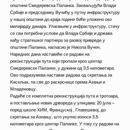
општини Смедеревска Паланка. Захваљујући Влади
Србије и председнику Вучићу у путну инфраструктуру
у нашој општини до краја године биће уложено око
милијарду динара. Улагањем у инфраструктуру, стичу
се сви потребни услови да Влада Србије и држава
нађу стратешког партнера за развој привреде у
општини Паланка, нагласио је Никола Вучен.
Наредних дана наставиће се радови на
реконструкцији пута који пролази кроз центар
Смедеревске Паланке, у дужини од 3,5 километара.
Ово подразумева наставак радова од скретања за
Kисељак, па све до раскрснице према Азањи и
Младеновцу.
Радиће се комплетна реконструкција пута и тротоара,
и постављање нових дрвореда у улицама: 20 јула –
поред школе ХИМ, Француској , Главешевој, до
скретања за Азнању, што укупно износи 3.5
километара кроз центар Паланке. У току су радови на