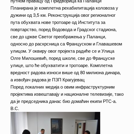
путном правацу од Придворица ка Паланци
Планирана је комплетна рехабилитација коловоза у
дужини од 3,5 км. Реконструкција овог регионалног
пута обухвата нове тротоаре од Института за
повртарство, поред Водовода и Градског стадиона,
све до цркве Светог преображења у Паланци,
односно до раскрсница са Француском и Главашевом
улицом. У оквиру овог пројекта радиће се и Улица
Олге Милошевић, поред школе, све до Француске
улице, што ће обухватити и тротоаре. Комплетна
вредност радова износи више од 80 милиона динара,
а извођач радова је ПЗП Крагујевац
Поред локалних медија о овим инфраструктурним
пројектима извештавају и националне телевизије, тако
да је председника данас био домаћин екипи РТС-а.
В.С.