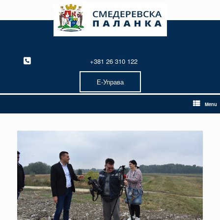
Skip
to
content
+381 26 310 122
Е-Управа
Menu