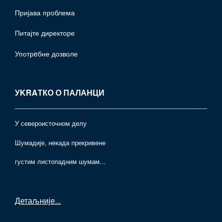
Пријава проблема
Питајте директоре
Употрeбне дозволе
УKRAТКО О ПАЛАНЦИ
У североисточном делу
Шумадије, некада прекривене
густим листопадним шумам...
Детаљније
...