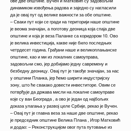
ове две општине. Вучен и Матковић су задовољни
динамиком извођења радова и заједно су нагласили
да је овај пут од велике важности за обе општине.
– Сваки пут који се гради на територији наше општине
је веома значајан, а поготову деоница која спаја две
општине и која је веза Паланке са коридором 10. Ово
је велика инвестиција, какве није било последњих
четрдесет година. Грађани наше и великоплањанске
општине, као и ми из локалних самоуправа,
задовољни смо, јер добијамо једну савремену и
безбедну деоницу. Овај пут је такође значајан, за нас
у општини Планка, јер ћемо ширити индустријску
зону, што ће свакако довести инвеститоре. Овим се
потврђује да држава мисли на локалне самоуправе
које су ван Београда , а ово је један од најбољих
доказа улагања у развој целе Србије, рекао је Вучен.
– Овај пут је главна веза за наше две општине, рекао
је председник општине Велика Плана , Игор Матковић
и додао: – Реконструкцијом овог пута путовање из