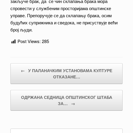
закључе брак, да се чин склапања брака мора
спровести у службеним просторијама општинске
управе. Препоручује се да склапању брака, осим
будућих суприжника и сведока, не присуствује већи
број људи.
Post Views:
285
Post navigation
←
У ПАЛАНАЧКИМ УСТАНОВАМА КУЛТУРЕ
ОТКАЗАНЕ…
ОДРЖАНА СЕДНИЦА ОПШТИНСКОГ ШТАБА
ЗА…
→
Search