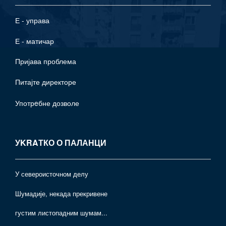
Е - управа
Е - матичар
Пријава проблема
Питајте директоре
Употрeбне дозволе
УKRAТКО О ПАЛАНЦИ
У североисточном делу
Шумадије, некада прекривене
густим листопадним шумам...