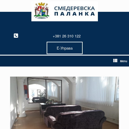
Skip
to
content
+381 26 310 122
Е-Управа
Menu