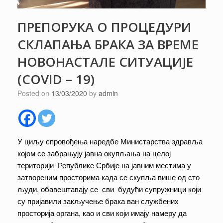
ПРЕПОРУКА О ПРОЦЕДУРИ
СКЛАПАЊА БРАКА ЗА ВРЕМЕ
НОВОНАСТАЛЕ СИТУАЦИЈЕ
(COVID – 19)
Posted on
13/03/2020
by
admin
У циљу спровођења наредбе Министарства здравља
којом се забрањују јавна окупљања на целој
територији Републике Србије на јавним местима у
затвореним просторима када се скупља више од сто
људи, обавештавају се сви будући супружници који
су пријавили закључење брака ван службених
просторија органа, као и сви који имају намеру да