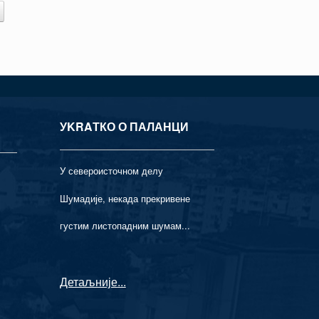
УKRAТКО О ПАЛАНЦИ
У североисточном делу
Шумадије, некада прекривене
густим листопадним шумам...
Детаљније
...