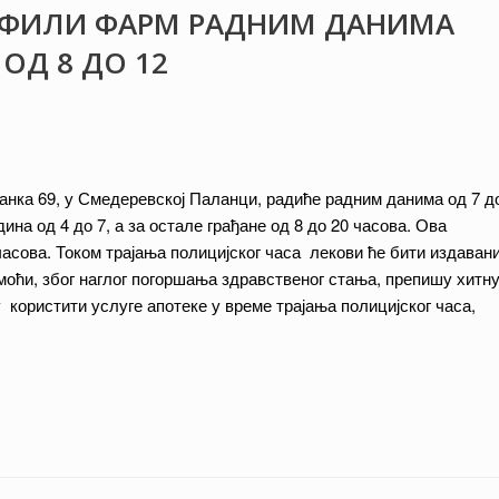
Е ФИЛИ ФАРМ РАДНИМ ДАНИМА
 ОД 8 ДО 12
анка 69, у Смедеревској Паланци, радиће радним данима од 7 д
дина од 4 до 7, а за остале грађане од 8 до 20 часова. Ова
 часова. Током трајања полицијског часа лекови ће бити издаван
моћи, због наглог погоршања здравственог стања, препишу хитн
 користити услуге апотеке у време трајања полицијског часа,