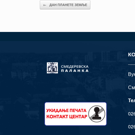
Post navigation
←
ДАН ПЛАНЕТЕ ЗЕМЉЕ
К
Ву
См
Те
026
026