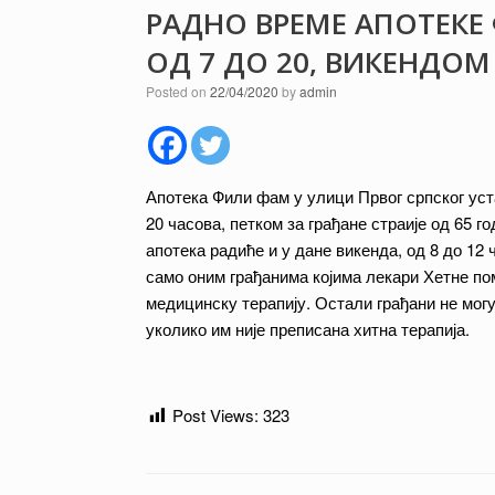
РАДНО ВРЕМЕ АПОТЕК
ОД 7 ДО 20, ВИКЕНДОМ
Posted on
22/04/2020
by
admin
Апотека Фили фам у улици Првог српског уст
20 часова, петком за грађане страије од 65 го
апотека радиће и у дане викенда, од 8 до 12
само оним грађанима којима лекари Хетне по
медицинску терапију. Остали грађани не могу
уколико им није преписана хитна терапија.
Post Views:
323