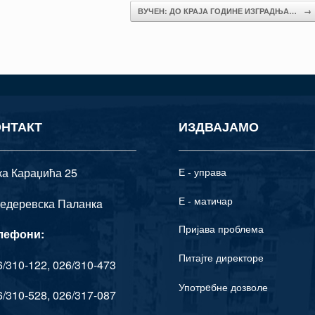
ВУЧЕН: ДО КРАЈА ГОДИНЕ ИЗГРАДЊА…
→
ОНТАКТ
ИЗДВАЈАМО
ка Караџића 25
Е - управа
Е - матичар
едеревска Паланкa
Пријава проблема
лефони:
Питајте директоре
/310-122, 026/310-473
Употрeбне дозволе
/310-528, 026/317-087