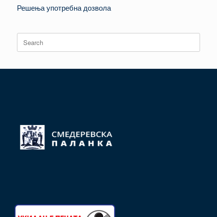
Решења употребна дозвола
Search
for: