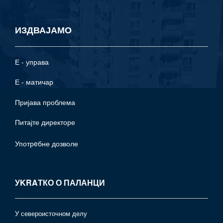
ИЗДВАЈАМО
Е - управа
Е - матичар
Пријава проблема
Питајте директоре
Употрeбне дозволе
УKRAТКО О ПАЛАНЦИ
У североисточном делу