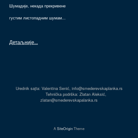
Шумадије, некада прекривене
густим листопадним шумам...
Детаљније
...
Urednik sajta: Valentina Senić, info@smederevskaplanka.rs
Tehnička podrška: Zlatan Aleksić,
zlatan@smederevskapalanka.rs
A
SiteOrigin
Theme