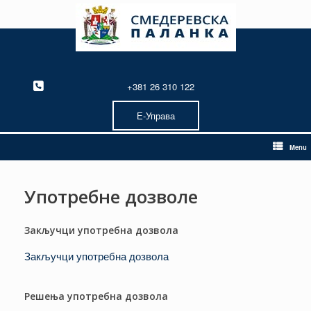
Skip
to
content
+381 26 310 122
Е-Управа
Menu
Употребне дозволе
Закључци употребна дозвола
Закључци употребна дозвола
Решења употребна дозвола