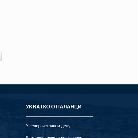
УKRAТКО О ПАЛАНЦИ
У североисточном делу
Шумадије, некада прекривене