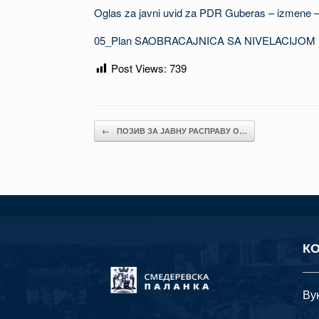
Oglas za javni uvid za PDR Guberas – izmene 
05_Plan SAOBRACAJNICA SA NIVELACIJOM
Post Views:
739
Post navigation
←
ПОЗИВ ЗА ЈАВНУ РАСПРАВУ О…
К
Ву