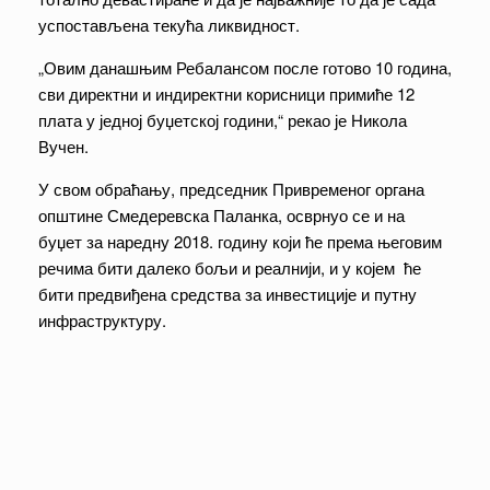
успостављена текућа ликвидност.
„Овим данашњим Ребалансом после готово 10 година,
сви директни и индиректни корисници примиће 12
плата у једној буџетској години,“ рекао је Никола
Вучен.
У свом обраћању, председник Привременог органа
општине Смедеревска Паланка, осврнуо се и на
буџет за наредну 2018. годину који ће према његовим
речима бити далеко бољи и реалнији, и у којем ће
бити предвиђена средства за инвестиције и путну
инфраструктуру.