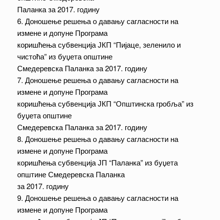
Паланка за 2017. годину
6. Доношење решења о давању сагласности на
измене и допуне Програма
коришћења субвенција ЈКП “Пијаце, зеленило и
чистоћа” из буџета општине
Смедеревска Паланка за 2017. годину
7. Доношење решења о давању сагласности на
измене и допуне Програма
коришћења субвенција ЈКП “Општинска гробља” из
буџета општине
Смедеревска Паланка за 2017. годину
8. Доношење решења о давању сагласности на
измене и допуне Програма
коришћења субвенција ЈП “Паланка” из буџета
општине Смедеревска Паланка
за 2017. годину
9. Доношење решења о давању сагласности на
измене и допуне Програма