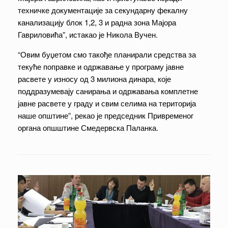
техничке документације за секундарну фекалну
канализацију блок 1,2, 3 и радна зона Мајора
Гавриловића”, истакао је Никола Вучен.
“Овим буџетом смо такође планирали средства за
текуће поправке и одржавање у програму јавне
расвете у износу од 3 милиона динара, које
поддразумевају санирања и одржавања комплетне
јавне расвете у граду и свим селима на територија
наше општине”, рекао је председник Привременог
органа опшштине Смедервска Паланка.