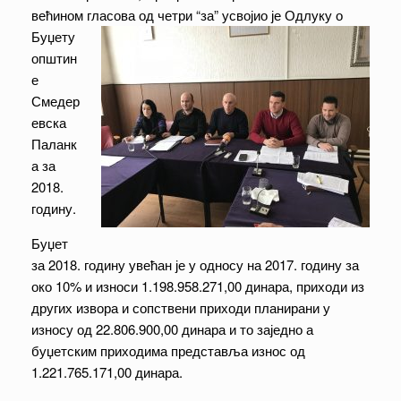
већином гласова од четри “за” усвојио
је Одлуку о
Буџету
општин
е
Смедер
евска
Паланк
а за
2018.
годину.
Буџет
за 2018. годину увећан је у односу на 2017. годину за
око 10% и износи 1.198.958.271,00 динара, приходи из
других извора и сопствени приходи планирани у
износу од 22.806.900,00 динара и то заједно а
буџетским приходима представља износ од
1.221.765.171,00 динара.