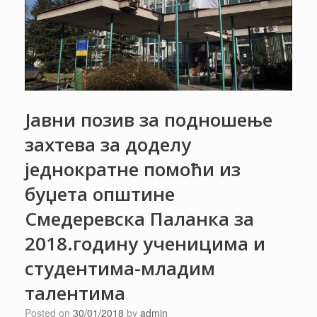
Јавни позив за подношење
захтева за доделу
једнократне помоћи из
буџета општине
Смедеревска Паланка за
2018.годину ученицима и
студентима-младим
талентима
Posted on
30/01/2018
by
admin