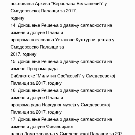
пословања Архива "Верослава Вељашевић” у
Смедеревској Паланци за 2017.
годину
14. Доношење Решења о давању сагласности на
измене и допуне Плана и
програма пословања Установе Културни центар у
Смедеревско Паланци за
2017. годину
15. Доношење Решења о давању сагласности на
измене Програма рада
Библиотеке “Милутин Срећковић” у Смедеревској
Паланци за 2017. годину
16. Доношење Решења о давању сагласности на
измене и допуне Плана и
програма рада Народног музеја у Смедеревској
Паланци за 2017. годину
17. Доношење Решења о давању сагласности на
измене и допуне Финансијског
плана Дома здравља у Смедеревској Паланци за 207.