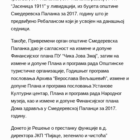
“Јасеница 1911” у ливидацији, из буџета општине
Смедеревска Паланка за 2017. годину што је
предвиђено Ребалансом који је усвојен на данашњој
седници.
Такође, Привремени орган општине Смедеревска
Паланка дао је сагласност на измене и допуне
Финансијског плана ПУ “Чика Јова Змај”, затим на
измене и допуне Плана и програма рада Општинске
туристичке организације, Годишњег програма
пословања Архива “Верослава Вељашевић”, измене и
допуне Плана и програма пословања Установе
Културни центар, Плана и програма рада Народног
музеја, као и измене и допуне Финансијског плана
Дома здравља у Смедеревској Паланци за 2017.
годину.
Донето је Решење о престанку функције в.д.
директора ЈКП “Пијаце, зеленило и чистоћа”