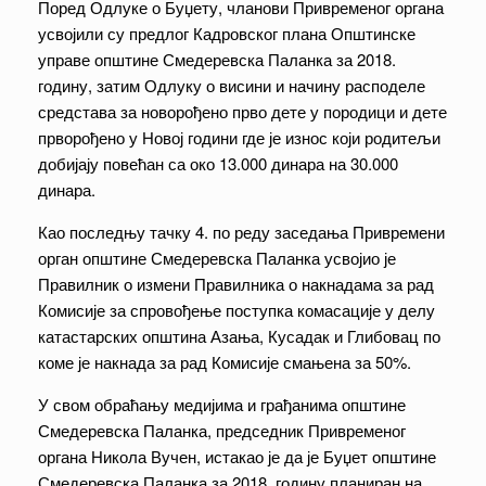
Поред Одлуке о Буџету, чланови Привременог органа
усвојили су предлог Кадровског плана Општинске
управе општине Смедеревска Паланка за 2018.
годину, затим Одлуку о висини и начину расподеле
средстава за новорођено прво дете у породици и дете
прворођено у Новој години где је износ који родитељи
добијају повећан са око 13.000 динара на 30.000
динара.
Као последњу тачку 4. по реду заседања Привремени
орган општине Смедеревска Паланка усвојио је
Правилник о измени Правилника о накнадама за рад
Комисије за спровођење поступка комасације у делу
катастарских општина Азања, Кусадак и Глибовац по
коме је накнада за рад Комисије смањена за 50%.
У свом обраћању медијима и грађанима општине
Смедеревска Паланка, председник Привременог
органа Никола Вучен, истакао је да је Буџет општине
Смедеревска Паланка за 2018. годину планиран на