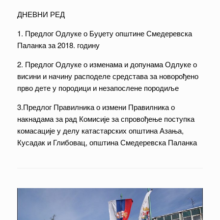
ДНЕВНИ РЕД
1. Предлог Одлуке о Буџету општине Смедеревска
Паланка за 2018. годину
2. Предлог Одлуке о изменама и допунама Одлуке о
висини и начину расподеле средстава за новорођено
прво дете у породици и незапослене породиље
3.Предлог Правилника о измени Правилника о
накнадама за рад Комисије за спровођење поступка
комасације у делу катастарских општина Азања,
Кусадак и Глибовац, општина Смедеревска Паланка