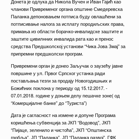
Донета је одлука да Никола Вучен и Иван Гајић као
чланови Привременог органа општине Смедеревска
Паланка депоновањем потписа буду овлашћени за
потписивање налога за исплату породиљских права,
примања из области борачко-инвалидске заштите и
заштите цивилнних инвалида рата као и пренос
средства Предшколској установи “Чика Јова Змај” за
припремни предшколски програм.
Привремени орган је донео Заључак о заузећу јавне
површине у ул. Првог Српског устанка ради
постављања тезги за продају Новогодишњих и
Божићних поклона у периоду од 15.12.2017. -
07.01.2018. године у доњем делу пешачке зоне( од
“Комерцијалне банке” до “Туриста”)
Дата је сагласност на измене и допуне Програма
коришћења субвенција за ЈКП “Водовод”, ЈКП
“Пијаце, зеленило и чистоћа”, ЈКП “Општинска
гробља”, ЈП “Паланка”, ЈП “Паланка развој”, ГФК