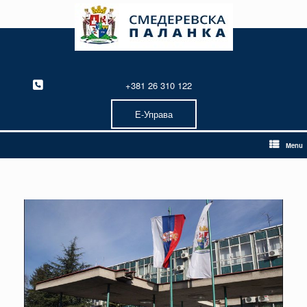
Skip
to
content
+381 26 310 122
Е-Управа
Menu