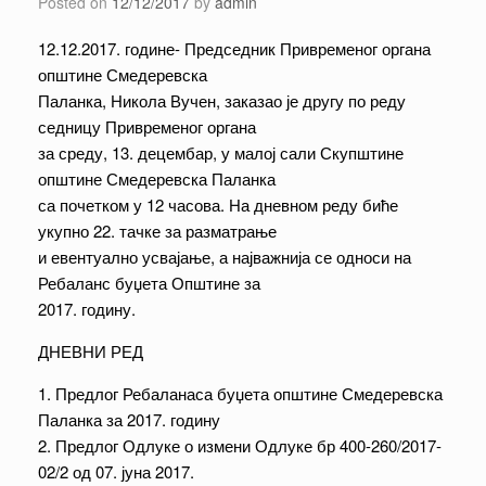
Posted on
12/12/2017
by
admin
12.12.2017. године- Председник Привременог органа
општине Смедеревска
Паланка, Никола Вучен, заказао је другу по реду
седницу Привременог органа
за среду, 13. децембар, у малој сали Скупштине
општине Смедеревска Паланка
са почетком у 12 часова. На дневном реду биће
укупно 22. тачке за разматрање
и евентуално усвајање, а најважнија се односи на
Ребаланс буџета Општине за
2017. годину.
ДНЕВНИ РЕД
1. Предлог Ребаланаса буџета општине Смедеревска
Паланка за 2017. годину
2. Предлог Одлуке о измени Одлуке бр 400-260/2017-
02/2 од 07. јуна 2017.