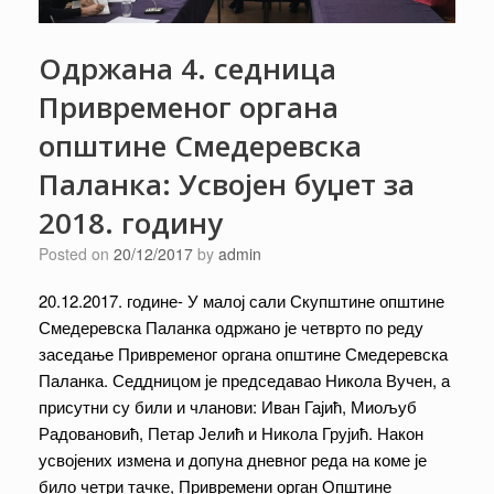
Одржана 4. седница
Привременог органа
општине Смедеревска
Паланка: Усвојен буџет за
2018. годину
Posted on
20/12/2017
by
admin
20.12.2017. године- У малој сали Скупштине општине
Смедеревска Паланка одржано је четврто по реду
заседање Привременог органа општине Смедеревска
Паланка. Седдницом је председавао Никола Вучен, а
присутни су били и чланови: Иван Гајић, Миољуб
Радовановић, Петар Јелић и Никола Грујић. Након
усвојених измена и допуна дневног реда на коме је
било четри тачке, Привремени орган Општине