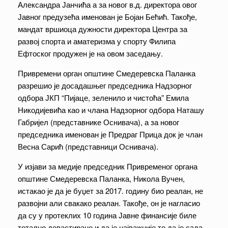
Александра Јанчића а за новог в.д. директора овог
Јавног предузећа именован је Бојан Бећић. Такође,
мандат вршиоца дужности директора Центра за
развој спорта и аматеризма у спорту Филипа
Ефтоског продужен је на овом заседању.
Привремени орган општине Смедеревска Паланка
разрешио је досадашњег председника Надзорног
одбора ЈКП “Пијаце, зеленило и чистоћа” Емила
Никодијевића као и члана Надзорног одбора Наташу
Габријел (представнике Оснивача), а за новог
председника именован је Предраг Прица док је члан
Весна Сарић (представници Оснивача).
У изјави за медије председник Привременог органа
општине Смедеревска Паланка, Никола Вучен,
истакао је да је буџет за 2017. годину био реалан, не
развојни али свакако реалан. Такође, он је нагласио
да су у протеклих 10 година Јавне финансије биле
тотално девастиране и да је најважније то да је сада