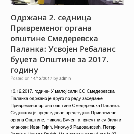
Одржана 2. седница
Привременог органа
општине Смедеревска
Паланка: Усвојен Ребаланс
буџета Општине за 2017.
годину
Posted on
14/12/2017
by
admin
13.12.2017. године- У малој сали СО Смедеревска
Паланка одржано је друго по реду заседање
Привременог органа општине Смедеревска Паланка.
Седницом је председавао председник Привременог
органа Општине, Никола Вучен, а присутни су били и
чланови: Иван Гајић, Миољуб Радовановић, Петар
Јелић и Никола Грујић. На дневном реду било је 27