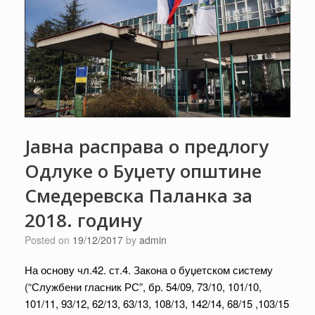
Јавна расправа о предлогу
Одлуке о Буџету општине
Смедеревска Паланка за
2018. годину
Posted on
19/12/2017
by
admin
На основу чл.42. ст.4. Закона о буџетском систему
(“Службени гласник РС”, бр. 54/09, 73/10, 101/10,
101/11, 93/12, 62/13, 63/13, 108/13, 142/14, 68/15 ,103/15