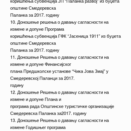
коришћења субвенција ЈП “Паланка развој” из буџета
општине Смедеревска
Паланка за 2017. годину
10. Доношење решења о давању сагласности на
измене и допуне Програма
коришћења субвенција ГФК “Јасеница 1911” из буџета
општине Смедеревска
Паланка за 2017. годину
11. Доношење Решења о давању сагласности на
измене и допуне Финансијског
плана Предшколске установе “Чика Јова Змај” у
Смедеревској Паланци за 2017.
годину
12. Доношење Решења о давању сагласности на
измене и допуне Плана и
програма рада Општинске туристичке организације
Смедеревска Паланка за2017. годину
13. Доношење Решења о давању сагласности на
измене Годишњег програма