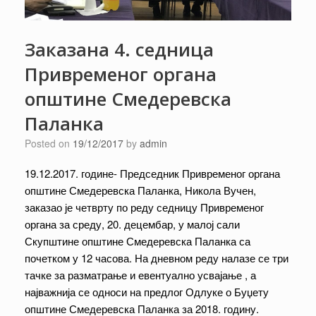
Заказана 4. седница
Привременог органа
општине Смедеревска
Паланка
Posted on
19/12/2017
by
admin
19.12.2017. године- Председник Привременог органа
општине Смедеревска Паланка, Никола Вучен,
заказао је четврту по реду седницу Привременог
органа за среду, 20. децембар, у малој сали
Скупштине општине Смедеревска Паланка са
почетком у 12 часова. На дневном реду налазе се три
тачке за разматрање и евентуално усвајање , а
најважнија се односи на предлог Одлуке о Буџету
општине Смедеревска Паланка за 2018. годину.