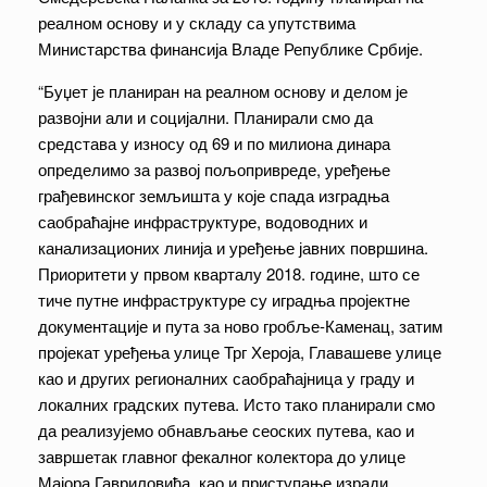
реалном основу и у складу са упутствима
Министарства финансија Владе Републике Србије.
“Буџет је планиран на реалном основу и делом је
развојни али и социјални. Планирали смо да
средстава у износу од 69 и по милиона динара
определимо за развој пољопривреде, уређење
грађевинског земљишта у које спада изградња
саобраћајне инфраструктуре, водоводних и
канализационих линија и уређење јавних површина.
Приоритети у првом кварталу 2018. године, што се
тиче путне инфраструктуре су иградња пројектне
документације и пута за ново гробље-Каменац, затим
пројекат уређења улице Трг Хероја, Главашеве улице
као и других регионалних саобраћајница у граду и
локалних градских путева. Исто тако планирали смо
да реализујемо обнављање сеоских путева, као и
завршетак главног фекалног колектора до улице
Мајора Гавриловића, као и приступање изради