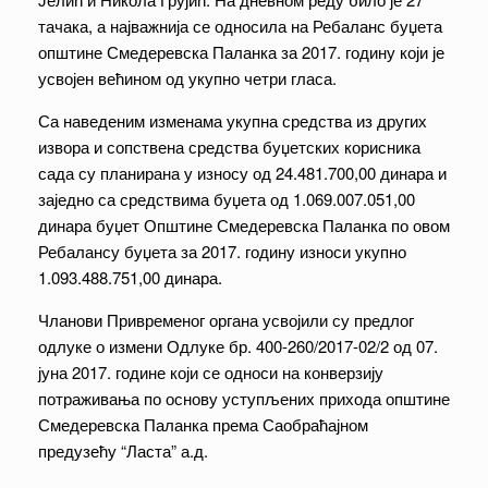
тачака, а најважнија се односила на Ребаланс буџета
општине Смедеревска Паланка за 2017. годину који је
усвојен већином од укупно четри гласа.
Са наведеним изменама укупна средства из других
извора и сопствена средства буџетских корисника
сада су планирана у износу од 24.481.700,00 динара и
заједно са средствима буџета од 1.069.007.051,00
динара буџет Општине Смедеревска Паланка по овом
Ребалансу буџета за 2017. годину износи укупно
1.093.488.751,00 динара.
Чланови Привременог органа усвојили су предлог
одлуке о измени Одлуке бр. 400-260/2017-02/2 од 07.
јуна 2017. године који се односи на конверзију
потраживања по основу уступљених прихода општине
Смедеревска Паланка према Саобраћајном
предузећу “Ласта” а.д.