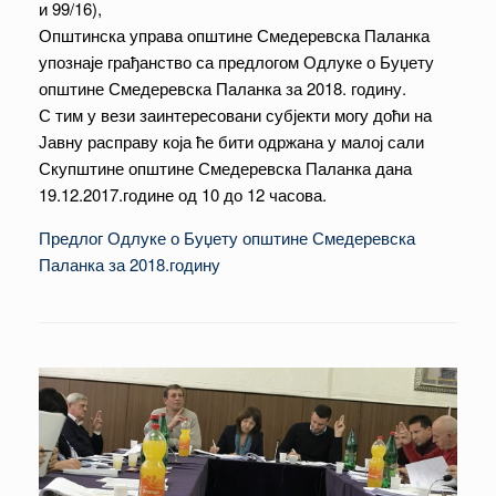
и 99/16),
Општинска управа општине Смедеревска Паланка
упознаје грађанство са предлогом Одлуке о Буџету
општине Смедеревска Паланка за 2018. годину.
С тим у вези заинтересовани субјекти могу доћи на
Јавну расправу која ће бити одржана у малој сали
Скупштине општине Смедеревска Паланка дана
19.12.2017.године од 10 до 12 часова.
Предлог Одлуке о Буџету општине Смедеревска
Паланка за 2018.годину