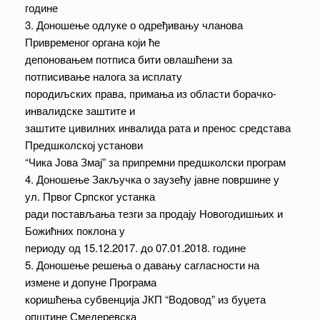
године
3. Доношење одлуке о одређивању чланова
Привременог органа који ће
депоновањем потписа бити овлашћени за
потписивање налога за исплату
породиљских права, примања из области борачко-
инвалидске заштите и
заштите цивилних инвалида рата и пренос средстава
Предшколској установи
“Чика Јова Змај” за припремни предшколски програм
4. Доношење Закључка о заузећу јавне површине у
ул. Првог Српског устанка
ради постављања тезги за продају Новогодишњих и
Божићних поклона у
периоду од 15.12.2017. до 07.01.2018. године
5. Доношење решења о давању сагласности на
измене и допуне Програма
коришћења субвенција ЈКП “Водовод” из буџета
општине Смедеревска