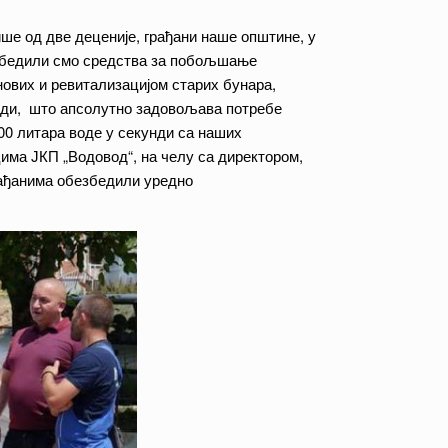
ше од две деценије, грађани наше општине, у
езбедили смо средства за побољшање
нових и ревитализацијом старих бунара,
унди, што апсолутно задовољава потребе
00 литара воде у секунди са наших
има ЈКП „Водовод“, на челу са директором,
рађанима обезбедили уредно