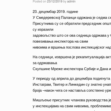
Posted on
23/12/2019
by
admin
23. децембар 2019. године
У Смедеревској Паланци одржана је седма с
Присутнима су се обратили председник општ
су изразили
задовољство што се ова седница одржава у С
повезивања инспектора на свим
нивоима и вршења послова инспекцијског над
На седници, извршена је рекапитуалација а
за одржавања
Скупшине Мреже инспектора Србије и Дана и
У периоду од априла до децембра подигнута 
Инстаграм, Твитер и Линкедин су знатно уна
броја –након чега се наставља сопствено ур
Мишљење присутних чланова руководства је
у инспекцијама на свим нивоима, проблемима