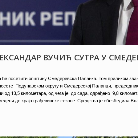
ЛЕКСАНДАР ВУЧИЋ СУТРА У СМЕД
а ће посетити општину Смедеревска Паланка. Том приликом зва
осете Подунавском округу и Смедереској Паланци, председник В
и од 13,5 километара, од чега је, до сада, одрађено 9,8 киломе
едени до краја грађевинске сезоне. Средства је обезбедила Вла