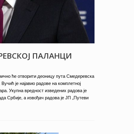
ЕРЕВСКОЈ ПАЛАНЦИ
нично ће отворити деоницу пута Смедеревска
учић је најавио радове на комплетној
тара. Укупна вредност изведених радова је
да Србије, а извођач радова је ЈП „Путеви