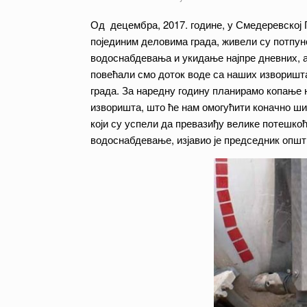
Од децембра, 2017. године, у Смедеревској 
појединим деловима града, живели су потпу
водоснабдевања и укидање најпре дневних, а 
повећали смо доток воде са наших изворишт
града. За наредну годину планирамо копање н
изворишта, што ће нам омогућити коначно ш
који су успели да превазиђу велике потешко
водоснабдевање, изјавио је председник општ