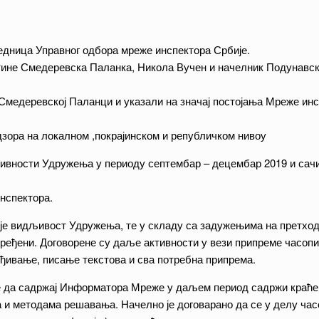
едница Управног одбора мреже инспектора Србије.
ине Смедеревска Паланка, Никола Вучен и начелник Подунавско
медеревској Паланци и указали на значај постојања Мреже инсп
зора на локалном ,покрајинском и републичком нивоу
ктивности Удружења у периоду септембар – децембар 2019 и сач
нспектора.
је видљивост Удружења, те у складу са задужењима на претход
пређени. Договорене су даље активности у вези припреме часоп
еђивање, писање текстова и сва потребна припрема.
 да садржај Информатора Мреже у даљем период садржи краће 
 и методама решавања. Начелно је договарано да се у делу часо