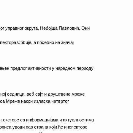
г управног округа, Небојша Павловић. Они
ектора Србије, а посебно на значај
ињен предлог активности у наредном периоду
ној седници, веб сајт и друштвене мреже
иса Мреже након изласка четвртог
текстове са информацијама и актуелностима
писа уводи пар страна који ће инспекторе