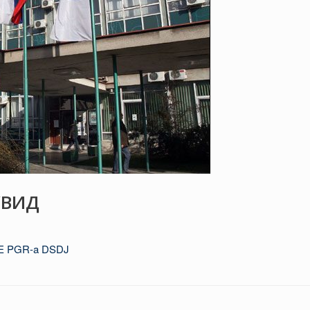
УВИД
NE PGR-a DSDJ