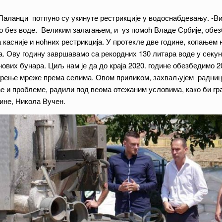
Паланци потпуно су укинуте рестрикције у водоснабдевању. -Ви
но без воде. Великим залагањем, и уз помоћ Владе Србије, об
касније и ноћних рестрикција. У протекле две године, копањем 
а. Ову годину завршавамо са рекордних 130 литара воде у сек
ових бунара. Циљ нам је да до краја 2020. године обезбедимо 2
ирење мреже према селима. Овом приликом, захваљујем радниц
ће и проблеме, радили под веома отежаним условима, како би г
ине, Никола Вучен.