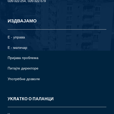
026/322-254, 026/322-579
ИЗДВАЈАМО
Е - управа
Е - матичар
Пријава проблема
Питајте директоре
Употрeбне дозволе
УKRAТКО О ПАЛАНЦИ