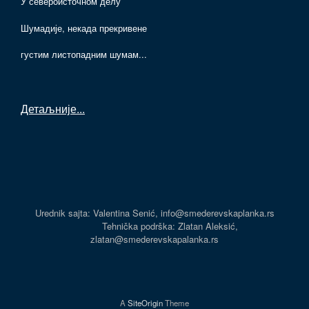
У североисточном делу
Шумадије, некада прекривене
густим листопадним шумам...
Детаљније
...
Urednik sajta: Valentina Senić, info@smederevskaplanka.rs
Tehnička podrška: Zlatan Aleksić,
zlatan@smederevskapalanka.rs
A
SiteOrigin
Theme