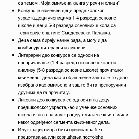
са темом „Моја омиљена књига у речи и слици”
Конкурс је намењен деци предшколског
узраста,деци ученицима 1-4 разреда основне
школе и деци 5-8 разреда основних школа са
територије општине Смедеревска Паланка.
Деца сама бирају начин рада, а могу и да
комбинују литерарни и ликовни.
Литерарни део конкурса се односи на
препричавање (1-4 разреда основне школе) и
анализу (5-8 разреда основне школе) прочитаног
књижевног дела као и објашњење зашто је то дело
изабрано као омиљено и зашто би га препоручили
другима да га прочитају.
Ликовни део конкурса се односи и на децу
предшколског узраста,као и ученике основних
школа и захтева илустрацију омиљене књиге и/или
неког одређеног сегмента књижевног дела.
Илустрација мора бити оригинална,без
прецртавања или коришћења постојеће