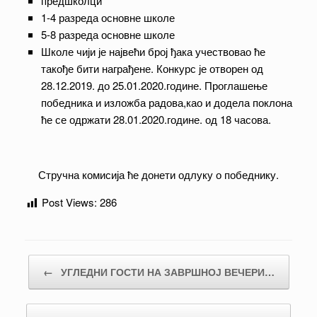
предшколци
1-4 разреда основне школе
5-8 разреда основне школе
Школе чији је највећи број ђака учествовао ће
такође бити награђене. Конкурс је отворен од
28.12.2019. до 25.01.2020.године. Проглашење
победника и изложба радова,као и додела поклона
ће се одржати 28.01.2020.године. од 18 часова.
Стручна комисија ће донети одлуку о победнику.
Post Views:
286
Post navigation
←
УГЛЕДНИ ГОСТИ НА ЗАВРШНОЈ ВЕЧЕРИ…