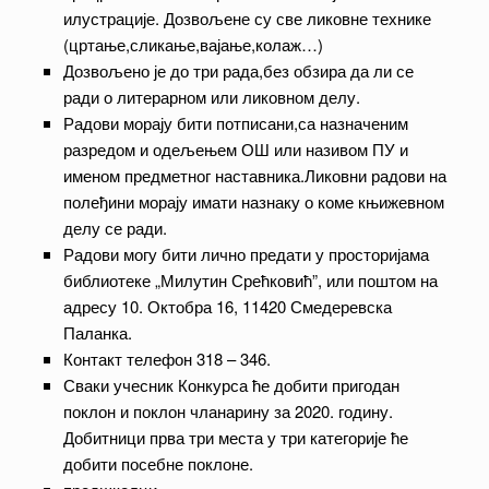
илустрације. Дозвољене су све ликовне технике
(цртање,сликање,вајање,колаж…)
Дозвољено је до три рада,без обзира да ли се
ради о литерарном или ликовном делу.
Радови морају бити потписани,са назначеним
разредом и одељењем ОШ или називом ПУ и
именом предметног наставника.Ликовни радови на
полеђини морају имати назнаку о коме књижевном
делу се ради.
Радови могу бити лично предати у просторијама
библиотеке „Милутин Срећковић”, или поштом на
адресу 10. Октобра 16, 11420 Смедеревска
Паланка.
Контакт телефон 318 – 346.
Сваки учесник Конкурса ће добити пригодан
поклон и поклон чланарину за 2020. годину.
Добитници прва три места у три категорије ће
добити посебне поклоне.