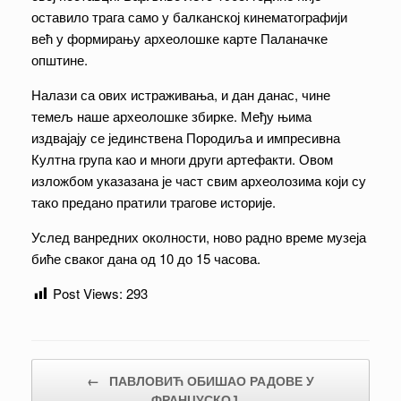
оставило трага само у балканској кинематографији
већ у формирању археолошке карте Паланачке
општине.
Налази са ових истраживања, и дан данас, чине
темељ наше археолошке збирке. Међу њима
издвајају се јединствена Породиља и импресивна
Култна група као и многи други артефакти. Овом
изложбом указазана је част свим археолозима који су
тако предано пратили трагове историјe.
Услед ванредних околности, ново радно време музеја
биће сваког дана од 10 до 15 часова.
Post Views:
293
Post navigation
←
ПАВЛОВИЋ ОБИШАО РАДОВЕ У
ФРАНЦУСКОЈ…