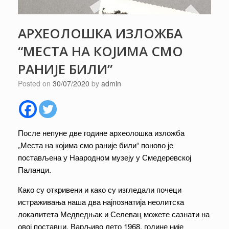
АРХЕОЛОШКА ИЗЛОЖБА
“МЕСТА НА КОЈИМА СМО
РАНИЈЕ БИЛИ”
Posted on
30/07/2020
by
admin
После непуне две године археолошка изложба
„Места на којима смо раније били“ поново је
постављена у Наародном музеју у Смедеревској
Паланци.
Како су откривени и како су изгледали почеци
истраживања наша два најпознатија неолитска
локалитета Медведњак и Селевац можете сазнати на
овој поставци. Варљиво лето 1968. године није