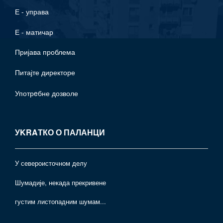
Е - управа
Е - матичар
Пријава проблема
Питајте директоре
Употрeбне дозволе
УKRAТКО О ПАЛАНЦИ
У североисточном делу
Шумадије, некада прекривене
густим листопадним шумам...