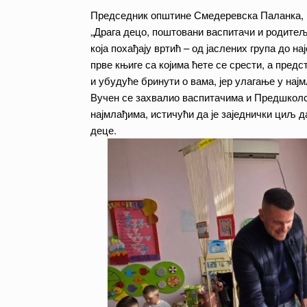
Председник општине Смедеревска Паланка, Н
„Драга децо, поштовани васпитачи и родитељ
која похађају вртић – од јаслених група до н
прве књиге са којима ћете се срести, а пред
и убудуће бринути о вама, јер улагање у нај
Вучен се захвалио васпитачима и Предшколск
најмлађима, истичући да је заједнички циљ 
деце.