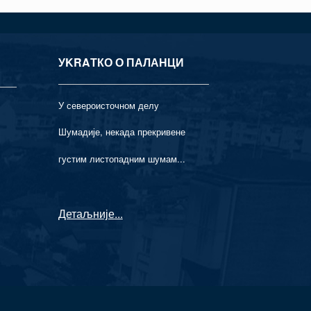
УKRAТКО О ПАЛАНЦИ
У североисточном делу
Шумадије, некада прекривене
густим листопадним шумам...
Детаљније
...