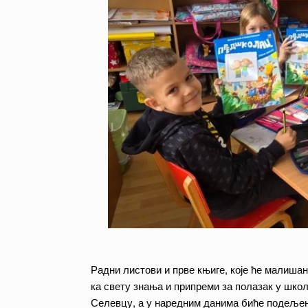
Радни листови и прве књиге, које ће малишан
ка свету знања и припреми за полазак у школ
Селевцу, а у наредним данима биће подељене