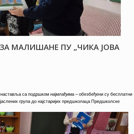
ЗА МАЛИШАНЕ ПУ „ЧИКА ЈОВА
 наставља са подршком најмлађима – обезбеђени су бесплатни
д јаслених група до најстаријих предшколаца Предшколске