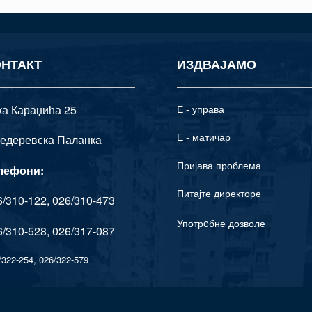
ОНТАКТ
ИЗДВАЈАМО
ка Караџића 25
Е - управа
Е - матичар
едеревска Паланкa
Пријава проблема
лефони:
Питајте директоре
/310-122, 026/310-473
Употрeбне дозволе
/310-528, 026/317-087
/322-254, 026/322-579