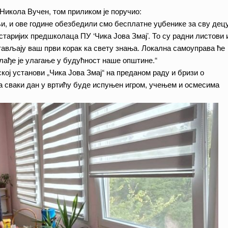
икола Вучен, том приликом је поручио:
и, и ове године обезбедили смо бесплатне уџбенике за сву дец
ајстаријих предшколаца ПУ ‘Чика Јова Змај’. То су радни листови 
стављају ваш први корак ка свету знања. Локална самоуправа ће
млађе је улагање у будућност наше општине.“
ој установи „Чика Јова Змај“ на преданом раду и бризи о
да сваки дан у вртићу буде испуњен игром, учењем и осмесима