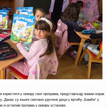
и користити у оквиру свог програма, представљају важан корак
у. Данас су књиге свечано уручене деци у вртићу „Бамби“ у
 и осталим групама у оквиру установе.