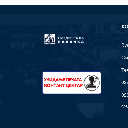
К
Ву
См
Те
026
026
026