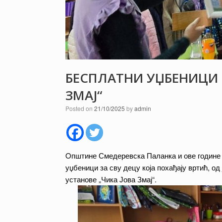
БЕСПЛАТНИ УЏБЕНИЦИ 
ЗМАЈ“
Posted on
21/10/2025
by
admin
Oпштине Смедеревска Паланка и ове године
уџбеници за сву децу која похађају вртић, о
установе „Чика Јова Змај“.