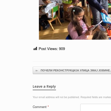
Post Views:
909
Post navigation
←
ПОЧЕЛИ РЕКОНСТРУКЦИЈА УЛИЦА ЗМАЈ ЈОВИНЕ
Leave a Reply
Your email address will not be published.
Required fields are mark
Comment
*