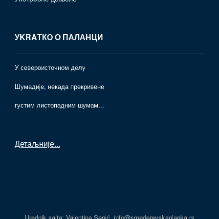
УKRAТКО О ПАЛАНЦИ
У североисточном делу
Шумадије, некада прекривене
густим листопадним шумам...
Детаљније
...
Urednik sajta: Valentina Senić, info@smederevskaplanka.rs