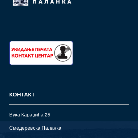
КОНТАКТ
Вука Караџића 25
Смедеревска Паланкa