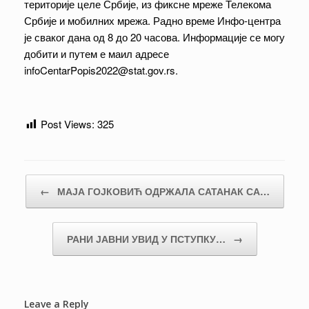
територије целе Србије, из фиксне мреже Телекома
Србије и мобилних мрежа. Радно време Инфо-центра
је сваког дана од 8 до 20 часова. Информације се могу
добити и путем е маил адресе
infoCentarPopis2022@stat.gov.rs.
Post Views:
325
Post navigation
←
МАЈА ГОЈКОВИЋ ОДРЖАЛА САТАНАК СА…
РАНИ ЈАВНИ УВИД У ПСТУПКУ…
→
Leave a Reply