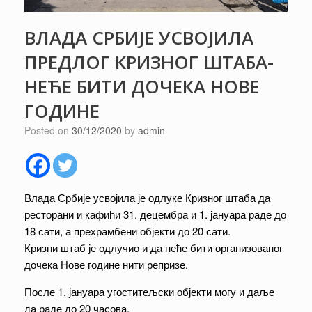
ВЛАДА СРБИЈЕ УСВОЈИЛА
ПРЕДЛОГ КРИЗНОГ ШТАБА-
НЕЋЕ БИТИ ДОЧЕКА НОВЕ
ГОДИНЕ
Posted on
30/12/2020
by
admin
Влада Србије усвојила је одлуке Кризног штаба да
ресторани и кафићи 31. децембра и 1. јануара раде до
18 сати, а прехрамбени објекти до 20 сати.
Кризни штаб је одлучио и да неће бити организованог
дочека Нове године нити репризе.
После 1. јануара угоститељски објекти могу и даље
да раде до 20 часова.