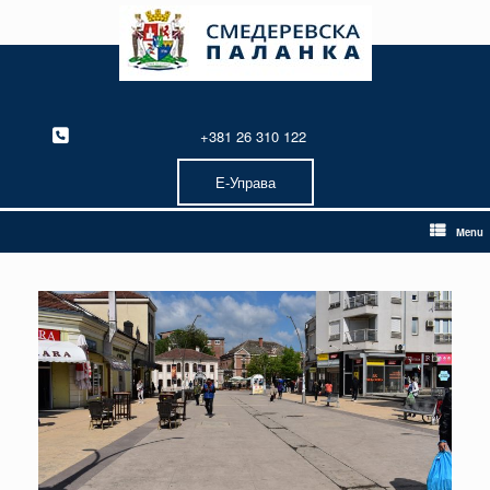
Skip
to
content
+381 26 310 122
Е-Управа
Menu