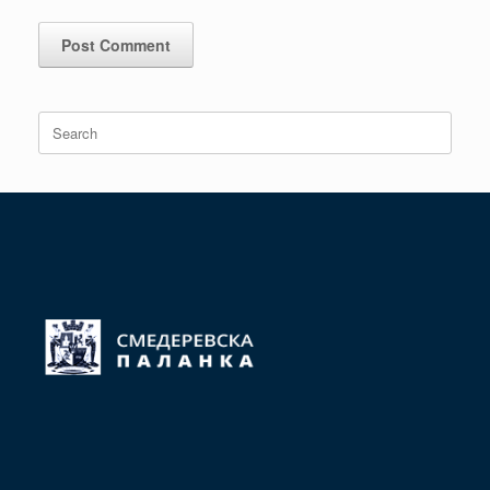
Search
for: