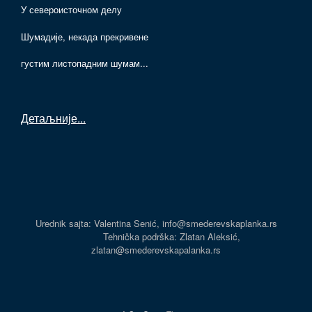
У североисточном делу
Шумадије, некада прекривене
густим листопадним шумам...
Детаљније
...
Urednik sajta: Valentina Senić, info@smederevskaplanka.rs
Tehnička podrška: Zlatan Aleksić,
zlatan@smederevskapalanka.rs