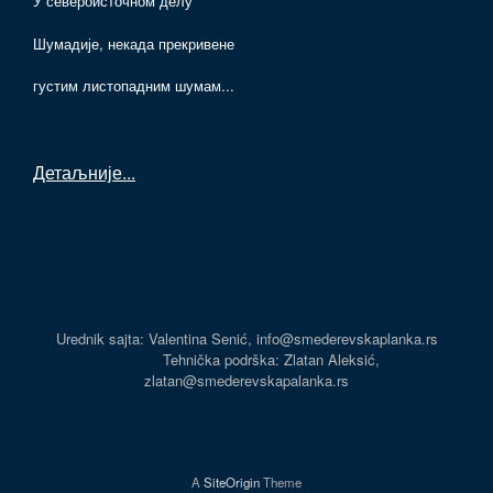
У североисточном делу
Шумадије, некада прекривене
густим листопадним шумам...
Детаљније
...
Urednik sajta: Valentina Senić, info@smederevskaplanka.rs
Tehnička podrška: Zlatan Aleksić,
zlatan@smederevskapalanka.rs
A
SiteOrigin
Theme