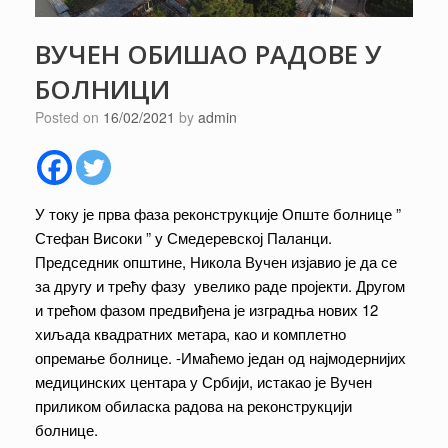
ВУЧЕН ОБИШАО РАДОВЕ У
БОЛНИЦИ
Posted on
16/02/2021
by
admin
У току је прва фаза реконструкције Опште болнице ”
Стефан Високи ” у Смедеревској Паланци.
Председник општине, Никола Вучен изјавио је да се
за другу и трећу фазу увелико раде пројекти. Другом
и трећом фазом предвиђена је изградња нових 12
хиљада квадратних метара, као и комплетно
опремање болнице. -Имаћемо један од најмодернијих
медицинских центара у Србији, истакао је Вучен
приликом обиласка радова на реконструкцији
болнице.