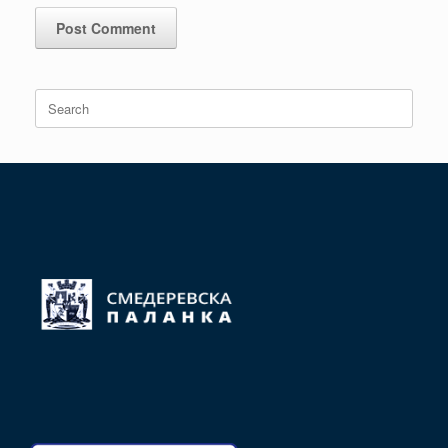
Search
for: