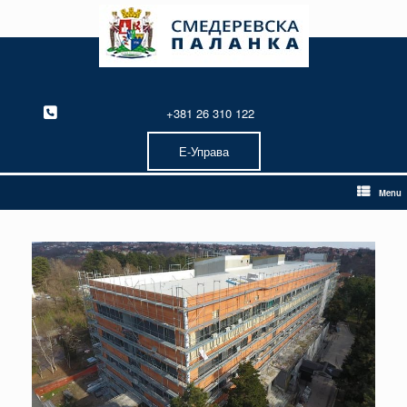
Skip
to
content
+381 26 310 122
Е-Управа
Menu