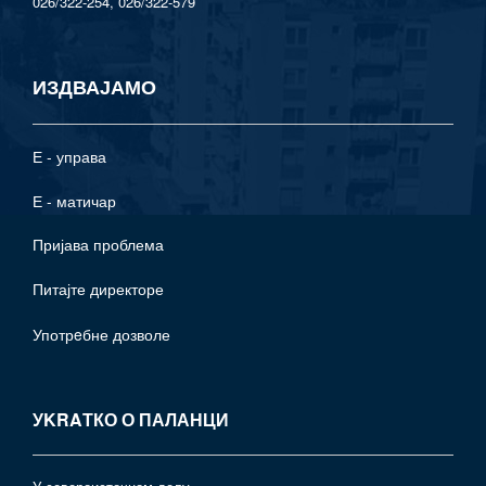
026/322-254, 026/322-579
ИЗДВАЈАМО
Е - управа
Е - матичар
Пријава проблема
Питајте директоре
Употрeбне дозволе
УKRAТКО О ПАЛАНЦИ