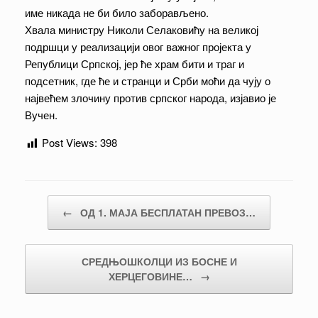
име никада не би било заборављено.
Хвала министру Николи Селаковићу на великој
подршци у реализацији овог важног пројекта у
Републици Српској, јер ће храм бити и траг и
подсетник, где ће и странци и Срби моћи да чују о
највећем злочину против српског народа, изјавио је
Вучен.
Post Views:
398
Post navigation
←
ОД 1. МАЈА БЕСПЛАТАН ПРЕВОЗ…
СРЕДЊОШКОЛЦИ ИЗ БОСНЕ И
ХЕРЦЕГОВИНЕ…
→