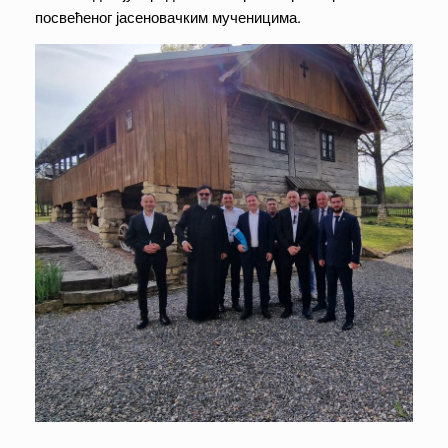
посвећеног јасеновачким мученицима.