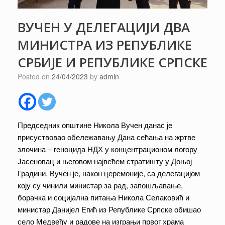
ВУЧЕН У ДЕЛЕГАЦИЈИ ДВА
МИНИСТРА ИЗ РЕПУБЛИКЕ
СРБИЈЕ И РЕПУБЛИКЕ СРПСКЕ
Posted on
24/04/2023
by
admin
Председник општине Никола Вучен данас је
присуствовао обележавању Дана сећања на жртве
злочина – геноцида НДХ у концентрационом логору
Јасеновац и његовом највећем стратишту у Доњој
Градини. Вучен је, након церемоније, са делегацијом
коју су чинили министар за рад, запошљавање,
борачка и социјална питања Никола Селаковић и
министар Данијел Егић из Републике Српске обишао
село Медвеђу и радове на изграњи првог храма