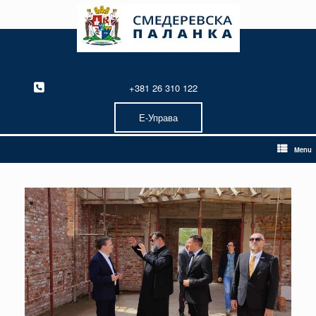
Skip
to
content
+381 26 310 122
Е-Управа
Menu