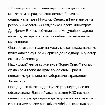
-Велика је част и привилегија што сам данас са
министром за рад, запошљавање, борачка и
социјална питања Николом Селаковићем и његовим
ресорним колегом из Републике Српске министром
Данијелом Егићем, обишао село Међувође и радове
на изградњи првог храма посвећеног јасеновачким
мученицима.
Ова светиња се гради на месту где се некада налазио
пункт одакле су Срби и српска деца одвођени у логор
смрти у Јасеновцу.
Наши домаћини отац Жељко и Зоран Синкић истакли
су да храм треба да буде понос свих Срба и
подсетник да никада не заборавимо страдалнике
Јасеновца.
Председник Александар Вучић је раније данас на
обележавању Дана сећања на жртве НДХ послао
снажну поруку да морамо да будемо и траг и путоказ
и знак и име за све оне који су убијани, како њихово