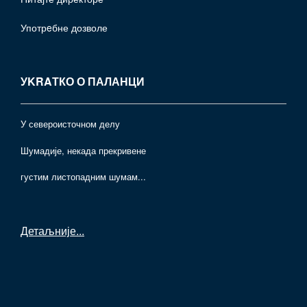
Употрeбне дозволе
УKRAТКО О ПАЛАНЦИ
У североисточном делу
Шумадије, некада прекривене
густим листопадним шумам...
Детаљније
...