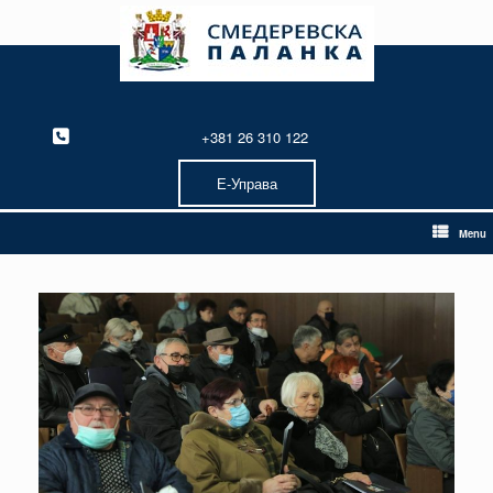
Skip
to
content
+381 26 310 122
Е-Управа
Menu