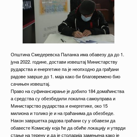
Општина Смедеревска Паланка има обавезу да до 1.
јуна 2022. године, достави извештај Министарству
рударства и енергетике па је неопходно да грађани
радове заврше до 1. маја како би благовремено био
сачињен извештај.
Право на суфинансирање је добило 184 домаћинства
а средства су обезбедили локална самоуправа и
Министарство рударства и енергетике, око 15
милиона и толико је и на граћанима да обезбеде.
Након завршетка радова граћани су у обавези да
обавесте Kомисију која ће да обиће локацију и утврди
стање на терену и да је столарија замењена како је