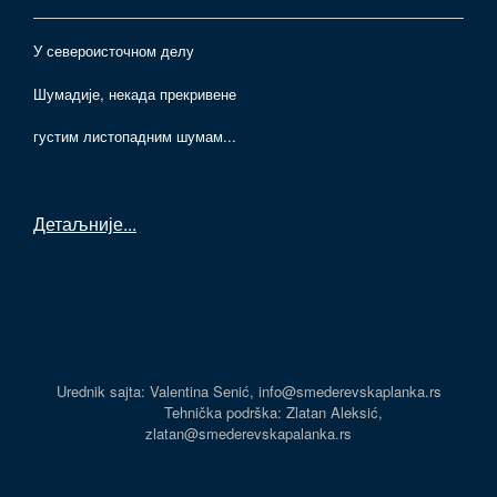
У североисточном делу
Шумадије, некада прекривене
густим листопадним шумам...
Детаљније
...
Urednik sajta: Valentina Senić, info@smederevskaplanka.rs
Tehnička podrška: Zlatan Aleksić,
zlatan@smederevskapalanka.rs