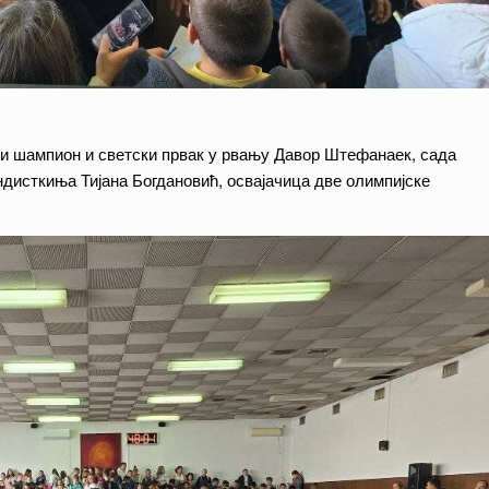
ски шампион и светски првак у рвању Давор Штефанаек, сада
ндисткиња Тијана Богдановић, освајачица две олимпијске