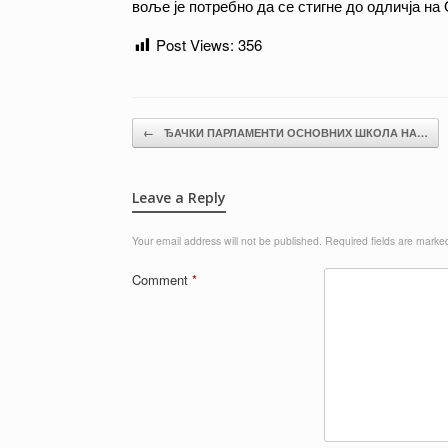
воље је потребно да се стигне до одличја на
Post Views:
356
Post navigation
←
ЂАЧКИ ПАРЛАМЕНТИ ОСНОВНИХ ШКОЛА НА…
Leave a Reply
Your email address will not be published.
Required fields are mark
Comment
*