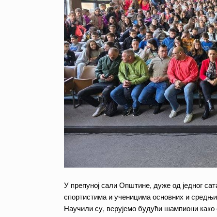
У препуној сали Општине, дуже од једног сат
спортистима и ученицима основних и средњи
Научили су, верујемо будући шампиони како с