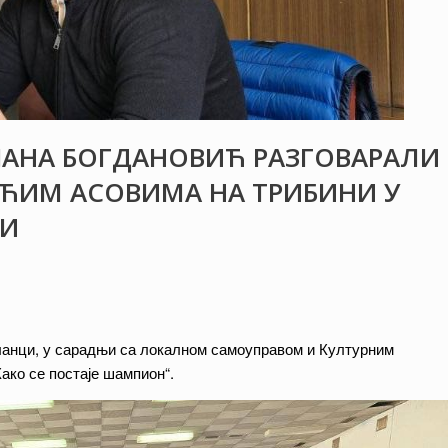
ЈАНА БОГДАНОВИЋ РАЗГОВАРАЛИ
УЋИМ АСОВИМА НА ТРИБИНИ У
ЦИ
аланци, у сарадњи са локалном самоуправом и Културним
ако се постаје шампион“.