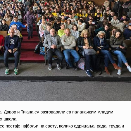
а, Давор и Тијана су разговарали са паланачким младим
х школа.
е постаје најбољи на свету, колико одрицања, рада, труда и