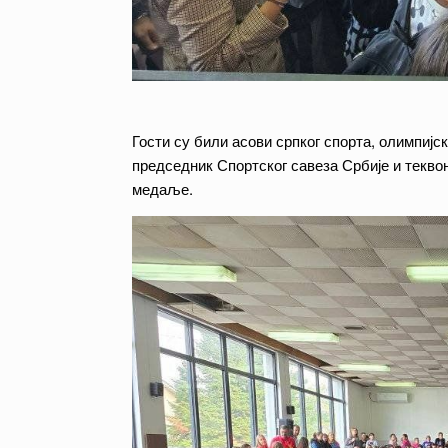
Гости су били асови српког спорта, олимпиј
председник Спортског савеза Србије и текво
медаље.