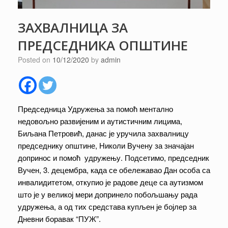
ЗАХВАЛНИЦА ЗА
ПРЕДСЕДНИКА ОПШТИНЕ
Posted on
10/12/2020
by
admin
Председница Удружења за помоћ ментално
недовољно развијеним и аутистичним лицима,
Биљана Петровић, данас је уручила захвалницу
председнику општине, Николи Вучену за значајан
допринос и помоћ удружењу. Подсетимо, председник
Вучен, 3. децембра, када се обележавао Дан особа са
инвалидитетом, откупио је радове деце са аутизмом
што је у великој мери допринело побољшању рада
удружења, а од тих средстава купљен је бојлер за
Дневни боравак “ПУЖ”.