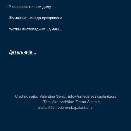
У североисточном делу
Шумадије, некада прекривене
густим листопадним шумам...
Детаљније
...
Urednik sajta: Valentina Senić, info@smederevskaplanka.rs
Tehnička podrška: Zlatan Aleksić,
zlatan@smederevskapalanka.rs