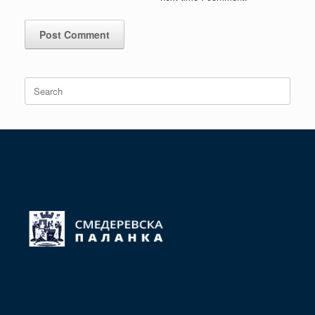
Search
for: