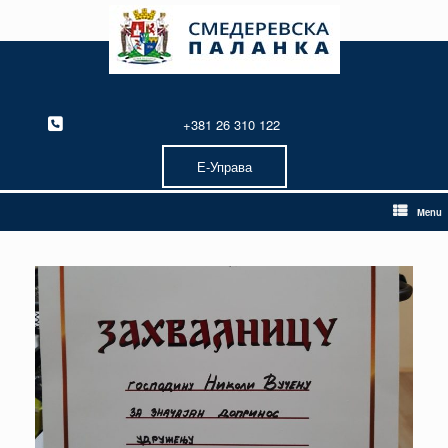
Skip
to
content
+381 26 310 122
Е-Управа
Menu