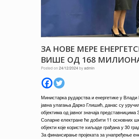
ЗА НОВЕ МЕРЕ ЕНЕРГЕ
ВИШЕ ОД 168 МИЛИОН
Posted on
24/12/2024
by
admin
Министарка рударства и енергетике у Влади
јавна улагања Дарко Глишић, данас су уруч
објектима од јавног значаја представницима 
Соларне електране ће добити 11 основних шко
објекти које користе хиљаде грађана у 30 гр
За финансирање пројеката за унапређење енер