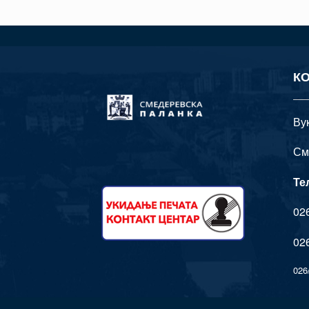
К
Ву
См
Те
026
026
026