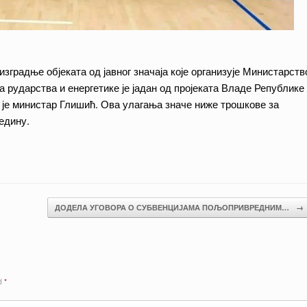
изградње објеката од јавног значаја које организује Министарств
а рударства и енергетике је јадан од пројеката Владе Републике
о је министар Глишић. Ова улагања значе ниже трошкове за
едину.
ДОДЕЛА УГОВОРА О СУБВЕНЦИЈАМА ПОЉОПРИВРЕДНИМ…
→
ed
*