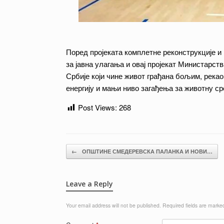
Поред пројеката комплетне реконструкције и 
за јавна улагања и овај пројекат Министарств
Србије који чине живот грађана бољим, река
енергију и мањи ниво загађења за животну ср
Post Views:
268
Post navigation
←
ОПШТИНЕ СМЕДЕРЕВСКА ПАЛАНКА И НОВИ…
Leave a Reply
Your email address will not be published.
Required fields are mark