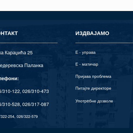
ОНТАКТ
ИЗДВАЈАМО
ка Караџића 25
Е - управа
Е - матичар
едеревска Паланкa
Пријава проблема
лефони:
Питајте директоре
/310-122, 026/310-473
Употрeбне дозволе
/310-528, 026/317-087
/322-254, 026/322-579