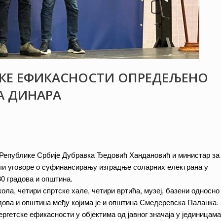
ТСКЕ ЕФИКАСНОСТИ ОПРЕДЕЉЕНО
А ДИНАРА
 Републике Србије Дубравка Ђедовић Хандановић и министар за
или уговоре о суфинансирању изградње соларних електрана у
30 градова и општина.
ла, четири спртске хале, четири вртића, музеј, базени односно
адова и општина међу којима је и општина Смедеревска Паланка.
гетске ефикасности у објектима од јавног значаја у јединицама