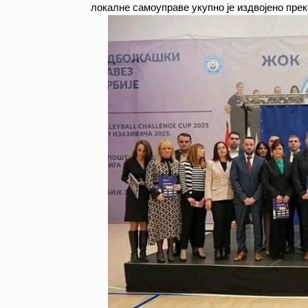
локалне самоуправе укупно је издвојено пре