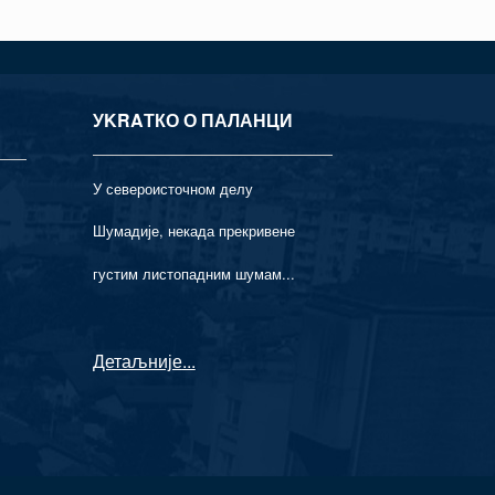
УKRAТКО О ПАЛАНЦИ
У североисточном делу
Шумадије, некада прекривене
густим листопадним шумам...
Детаљније
...