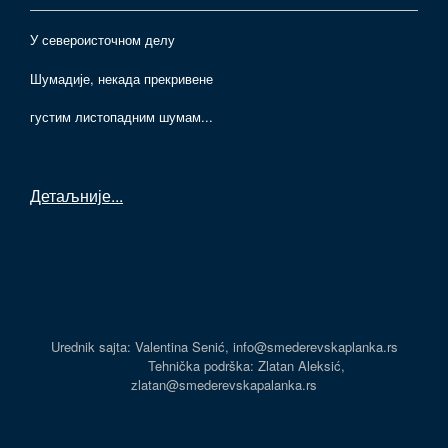
У североисточном делу
Шумадије, некада прекривене
густим листопадним шумам...
Детаљније
...
Urednik sajta: Valentina Senić, info@smederevskaplanka.rs
Tehnička podrška: Zlatan Aleksić,
zlatan@smederevskapalanka.rs