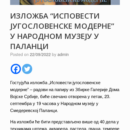
ИЗЛОЖБА “ИСПОВЕСТИ
ЈУГОСЛОВЕНСКЕ МОДЕРНЕ”
У НАРОДНОМ МУЗЕЈУ У
ПАЛАНЦИ
Posted on
22/09/2022
by
admin
Гостујућа изложба „Исповести југословенске
модерне” – радови на папиру из Збирке Галерије Дома
Војске Србије, биће свечано отворена у петак, 23.
септембра у 19 часова у Народном музеју у
Смедеревској Паланци.
На изложби ће бити представљено више од 40 дела у
техникама цртежа, акварела, пастела, гваша, темпере