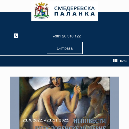
Skip
to
content
+381 26 310 122
Е-Управа
Menu