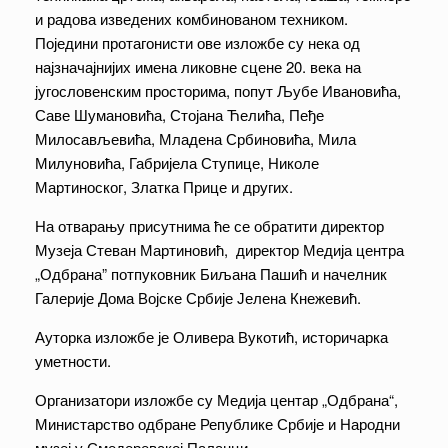
и радова изведених комбинованом техником.
Поједини протагонисти ове изложбе су нека од
најзначајнијих имена ликовне сцене 20. века на
југословенским просторима, попут Љубе Ивановића,
Саве Шумановића, Стојана Ћелића, Пеђе
Милосављевића, Младена Србиновића, Мила
Милуновића, Габријела Ступице, Николе
Мартиноског, Златка Прице и других.
На отварању присутнима ће се обратити директор
Музеја Стеван Мартиновић, директор Медија центра
„Одбрана” потпуковник Биљана Пашић и начелник
Галерије Дома Војске Србије Јелена Кнежевић.
Ауторка изложбе је Оливера Вукотић, историчарка
уметности.
Организатори изложбе су Медија центар „Одбрана“,
Министарство одбране Републике Србије и Народни
музеј у Смедеревској Паланци.