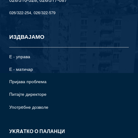
026/322-254, 026/322-579
ИЗДВАЈАМО
Е - управа
Е - матичар
Пријава проблема
Питајте директоре
Употрeбне дозволе
УKRAТКО О ПАЛАНЦИ