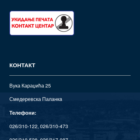
КОНТАКТ
Вука Караџића 25
Смедеревска Паланкa
Телефони:
026/310-122, 026/310-473
026/310-528, 026/317-087