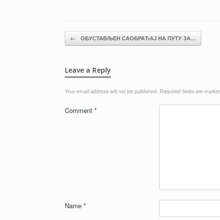
Post navigation
←
ОБУСТАВЉЕН САОБРАЋАЈ НА ПУТУ ЗА…
Leave a Reply
Your email address will not be published.
Required fields are mark
Comment
*
Name
*