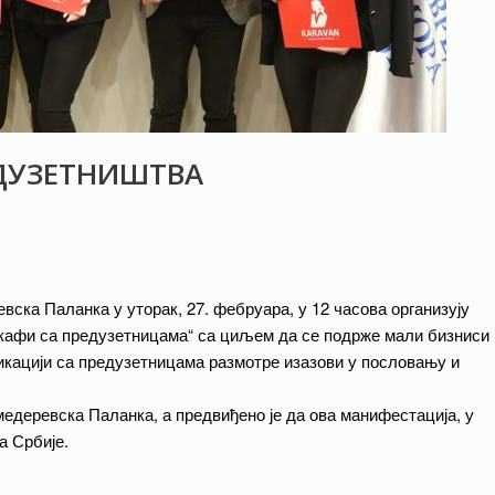
ЕДУЗЕТНИШТВА
ска Паланка у уторак, 27. фебруара, у 12 часова организују
 кафи са предузетницама“ са циљем да се подрже мали бизниси
уникацији са предузетницама размотре изазови у пословању и
медеревска Паланка, а предвиђено је да ова манифестација, у
а Србије.