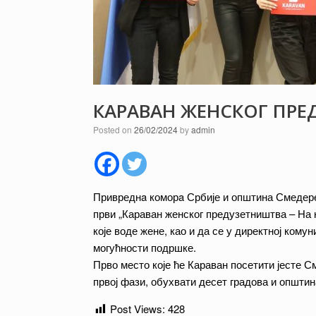
КАРАВАН ЖЕНСКОГ ПР
Posted on
26/02/2024
by
admin
Привреднa коморa Србије и општина Смедерев
први „Караван женског предузетништва – На
које воде жене, као и да се у директној ком
могућности подршке.
Прво место које ће Караван посетити јесте С
првој фази, обухвати десет градова и општин
Post Views:
428