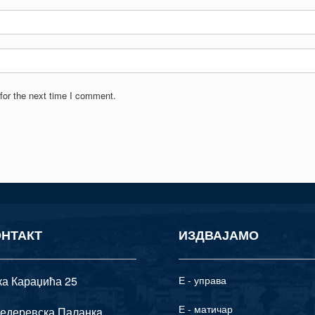
for the next time I comment.
ОНТАКТ
ИЗДВАЈАМО
ка Караџића 25
Е - управа
Е - матичар
едеревска Паланкa