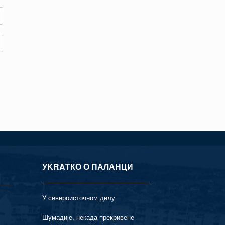
УKRAТКО О ПАЛАНЦИ
У североисточном делу
Шумадије, некада прекривене