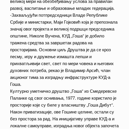
великој мери на обезбеђивању услова за правилан
развој, васпитање и образовање младих гедерација.
-Захваљујући потпредседници Владе Републике
Србије и министарки, Маји Гојковић која је препознала
значај овог пројекта и великој подршци председника
општине, Николе Вучена, КУД „Гоша“ је добило
тражена средтва за завршетак радова на
просторијама. Основни циљ Друштва је да се кроз
песму, игру и дружење измашта лепши и
прихватљивији свет, свет по мери човека и његових
духовних потреба, рекао је Владимир Арсић, члан
акционог тима за изградњу инфраструктуре КУД-а
Гоша.
Културно уметничко друштво „Гоша“ из Смедеревске
Паланке од свог оснивања, 1977. године користило је
просторије које су биле у власништву „Гоша Дибут“.
Након приватизације, ове Гошине целине, остали су
без простора за рад. На иницијативу управе КУД-а и
локалне самоуправе, изградња новог објекта започета