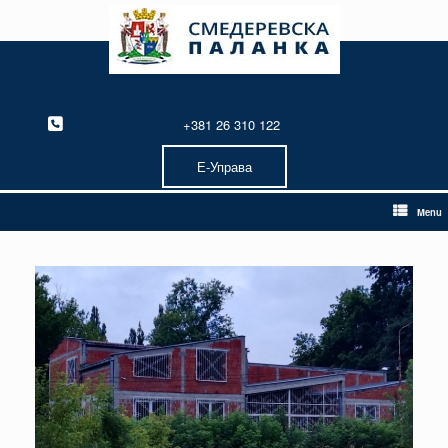
Skip
to
content
+381 26 310 122
Е-Управа
Menu