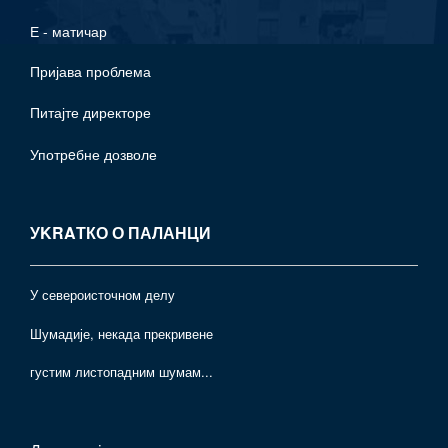
Е - матичар
Пријава проблема
Питајте директоре
Употрeбне дозволе
УKRAТКО О ПАЛАНЦИ
У североисточном делу
Шумадије, некада прекривене
густим листопадним шумам...