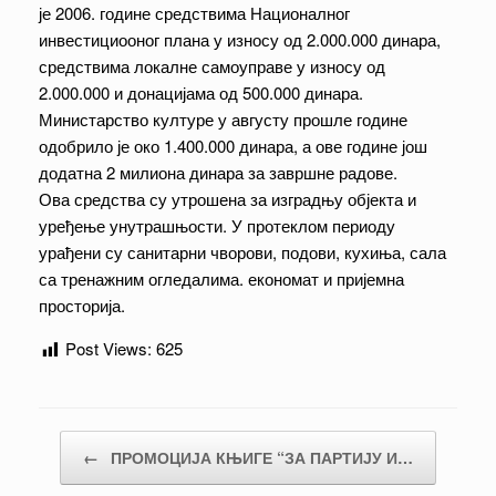
је 2006. године средствима Националног
инвестициооног плана у износу од 2.000.000 динара,
средствима локалне самоуправе у износу од
2.000.000 и донацијама од 500.000 динара.
Министарство културе у августу прошле године
одобрило је око 1.400.000 динара, а ове године још
додатна 2 милиона динара за завршне радове.
Ова средства су утрошена за изградњу објекта и
уређење унутрашњости. У протеклом периоду
урађени су санитарни чворови, подови, кухиња, сала
са тренажним огледалима. економат и пријемна
просторија.
Post Views:
625
Post navigation
←
ПРОМОЦИЈА КЊИГЕ “ЗА ПАРТИЈУ И…