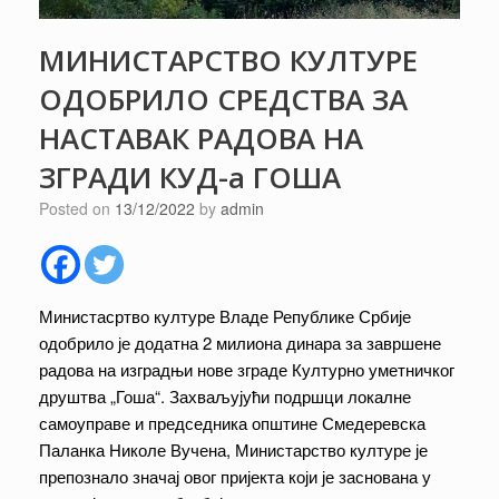
МИНИСТАРСТВО КУЛТУРЕ
ОДОБРИЛО СРЕДСТВА ЗА
НАСТАВАК РАДОВА НА
ЗГРАДИ КУД-а ГОША
Posted on
13/12/2022
by
admin
Министасртво културе Владе Републике Србије
одобрило је додатна 2 милиона динара за завршене
радова на изградњи нове зграде Културно уметничког
друштва „Гоша“. Захваљујући подршци локалне
самоуправе и председника општине Смедеревска
Паланка Николе Вучена, Министарство културе је
препознало значај овог пријекта који је заснована у