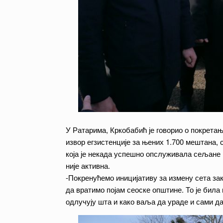
У Ратарима, Кркобабић је говорио о покрета
извор егзистенције за њених 1.700 мештана,
која је некада успешно опслуживала сељане и
није активна.
-Покренућемо иницијативу за измену сета зак
да вратимо појам сеоске општине. То је била 
одлучују шта и како ваља да ураде и сами да