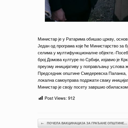
Министар је у Ратарима обишао цркву, осно
Један од програма које ће Министарство за б
селима у мултифункционалне објекте.-Посеб
број Домова културе по Србији, изјавио је Кр
преузму иницијативу у поправљању услова ж
Председник општине Смедеревска Паланка, Н
локална самоуправа подржати сваку иницијати
Министар је своју посету завршио обиласком
Post Views:
912
Post navigation
←
ПОЧЕЛА ВАКЦИНАЦИЈА ЗА ГРАЂАНЕ ОПШТИНЕ…