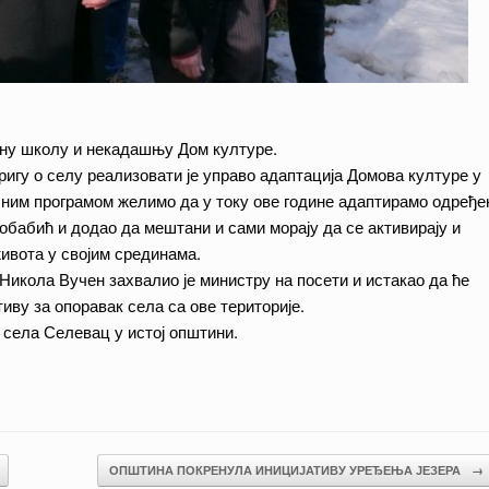
вну школу и некадашњу Дом културе.
ригу о селу реализовати је управо адаптација Домова културе у
ним програмом желимо да у току ове године адаптирамо одређе
кобабић и додао да мештани и сами морају да се активирају и
ивота у својим срединама.
икола Вучен захвалио је министру на посети и истакао да ће
ву за опоравак села са ове територије.
 села Селевац у истој општини.
ОПШТИНА ПОКРЕНУЛА ИНИЦИЈАТИВУ УРЕЂЕЊА ЈЕЗЕРА
→