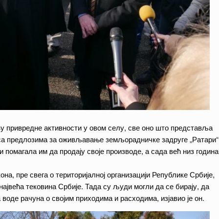
њу привредне активности у овом селу, све оно што представља
 са предлозима за оживљавање земљорадничке задруге „Ратари“
 помагала им да продају своје производе, а сада већ низ година
она, пре свега о територијалној организацији Републике Србије,
највећа тековина Србије. Тада су људи могли да се бирају, да
 воде рачуна о својим приходима и расходима, изјавио је он.