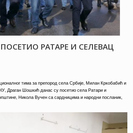
ПОСЕТИО РАТАРЕ И СЕЛЕВАЦ
ционалног тима за препород села Србије, Милан Кркобабић и
НУ, Драган Шошкић данас су посетио села Ратари и
пштине, Никола Вучен са сардницима и народни посланик,