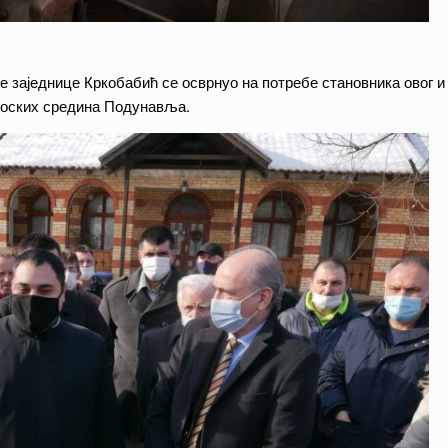
е заједнице Кркобабић се осврнуо на потребе становника овог и
сеоских средина Подунавља.