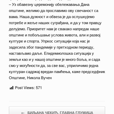
– Уз обавезну церемонију обележавања Дана
општине, желимо да прославимо ову свечаност са
вама. Наша дужност и обвеза је да ослушкујемо
потребе и жеље наших суграђана, и да у том правцу
делујемо. Приоритет нам је свакако напредак наше
општине и побољшање услова живота, али и развој
културе и спорта. Упркос ситуацији која нас је
задесила због пандемије у претходном периоду,
настављамо даље. Епидемиолошка ситуација у
земљи као и у нашој општини је много боља, и сада
смо у могућности да, за све вас, уприличимо једна
културан садржај вредан памћења, каже председфник
Општине, Никола Вучен
Post Views:
571
Post navigation
←
БИЉАНА ЧЕКИЋ, ГЛАВНА ГЛУМИЦА