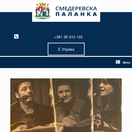
Skip
to
content
+381 26 310 122
Е-Управа
Menu