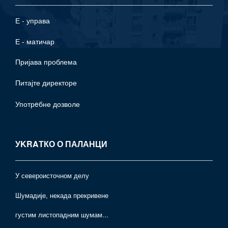
Е - управа
Е - матичар
Пријава проблема
Питајте директоре
Употрeбне дозволе
УKRAТКО О ПАЛАНЦИ
У североисточном делу
Шумадије, некада прекривене
густим листопадним шумам...