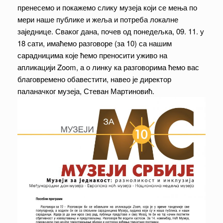
пренесемо и покажемо слику музеја који се мења по
мери наше публике и жеља и потреба локалне
заједнице. Сваког дана, почев од понедељка, 09. 11. у
18 сати, имаћемо разговоре (за 10) са нашим
сарадницима које ћемо преносити уживо на
апликацији Zoom, а о линку ка разговорима ћемо вас
благовремено обавестити, навео је директор
паланачког музеја, Стеван Мартиновић.