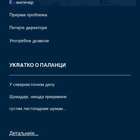
Е - матичар
Пријава проблема
Питајте директоре
Употрeбне дозволе
УKRAТКО О ПАЛАНЦИ
У североисточном делу
Шумадије, некада прекривене
густим листопадним шумам...
Детаљније
...