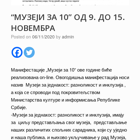
“МУЗЕЈИ ЗА 10” ОД 9. ДО 15.
НОВЕМБРА
Posted on
06/11/2020
by
admin
Манифестације „Музеји за 10“ ове године биће
реализована on-line. Овогодишња манифестација носи
назив Музеји за једнакост: разноликост и инклузија ,
а која се спроводи под покровитељством
Министарства културе и информисања Републике
Србије.
-Музеји за једнакост: разноликост и инклузија, имају
за циљу представљања свог музеја, представљање
наших различитих спољних сарадника, који су уједно
и наша публика. и њихово укључивање у рад Музеја,