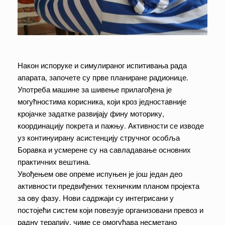
Након испоруке и симулираног испитивања рада
апарата, започете су прве планиране радионице.
Употреба машине за шивење прилагођена је
могућностима корисника, који кроз једноставније
кројачке задатке развијају фину моторику,
координацију покрета и пажњу. Активности се изводе
уз континуирану асистенцију стручног особља
Боравка и усмерене су на савладавање основних
практичних вештина.
Увођењем ове опреме испуњен је још један део
активности предвиђених техничким планом пројекта
за ову фазу. Нови садржаји су интегрисани у
постојећи систем који повезује организовани превоз и
радну терапију, чиме се омогућава несметано