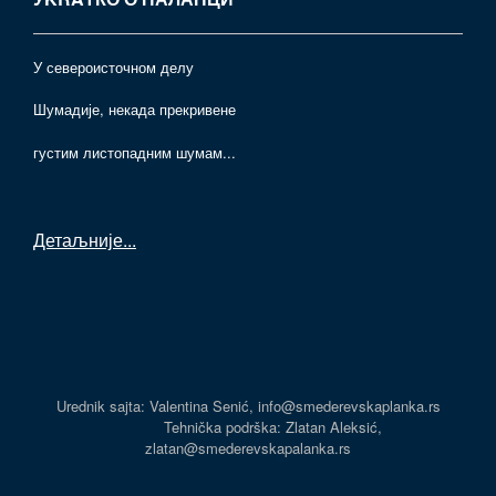
У североисточном делу
Шумадије, некада прекривене
густим листопадним шумам...
Детаљније
...
Urednik sajta: Valentina Senić, info@smederevskaplanka.rs
Tehnička podrška: Zlatan Aleksić,
zlatan@smederevskapalanka.rs