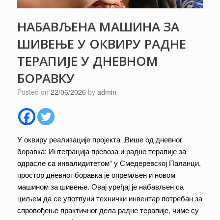
НАБАВЉЕНА МАШИНА ЗА
ШИВЕЊЕ У ОКВИРУ РАДНЕ
ТЕРАПИЈЕ У ДНЕВНОМ
БОРАВКУ
Posted on
22/06/2026
by
admin
У оквиру реализације пројекта „Више од дневног
боравка: Интеграција превоза и радне терапије за
одрасле са инвалидитетом“ у Смедеревској Паланци,
простор дневног боравка је опремљен и новом
машином за шивење. Овај уређај је набављен са
циљем да се употпуни технички инвентар потребан за
спровођење практичног дела радне терапије, чиме су