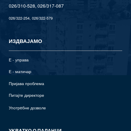
026/310-528, 026/317-087
026/322-254, 026/322-579
ИЗДВАЈАМО
Е - управа
Е - матичар
Пријава проблема
Питајте директоре
Употрeбне дозволе
УKRAТКО О ПАЛАНЦИ