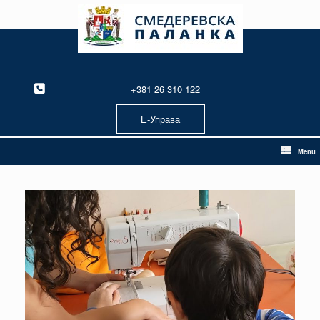
Skip
to
content
+381 26 310 122
Е-Управа
Menu