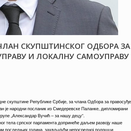
ЧЛАН СКУПШТИНСКОГ ОДБОРА ЗА
УПРАВУ И ЛОКАЛНУ САМОУПРАВУ
не скупштине Рeпублике Србије, за члана Одбора за правосуђе
ан је народни посланик из Смедеревске Паланке, дипломирани
рупе „Александар Вучић – за нашу децу“.
ног тела српског парламента допринеће даљем развоју наше
оком последњих година, захвљујући непосредној подршци