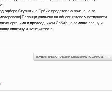
е.
м од одбора Скупштине Србије представља признање за
 Смедеревској Паланци учињено на обнови готово у потпуности
личким органима и председником Србије на осмишљавању и
за нашу општину и њене житеље.
ВУЧЕН: ТРЕБА ПОДИЋИ СПОМЕНИК ГОШИНОМ…
→
ed
*