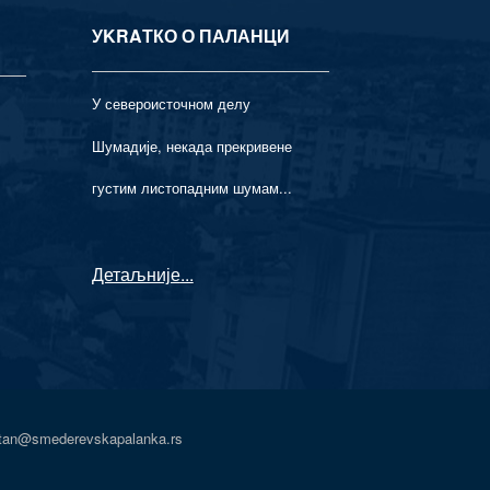
УKRAТКО О ПАЛАНЦИ
У североисточном делу
Шумадије, некада прекривене
густим листопадним шумам...
Детаљније
...
atan@smederevskapalanka.rs