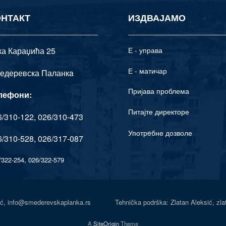
ОНТАКТ
ИЗДВАЈАМО
ка Караџића 25
Е - управа
Е - матичар
едеревска Паланкa
Пријава проблема
лефони:
Питајте директоре
/310-122, 026/310-473
Употрeбне дозволе
/310-528, 026/317-087
/322-254, 026/322-579
Senić, info@smederevskaplanka.rs Tehnička podrška: Zlatan Aleksić, zl
A
SiteOrigin
Theme