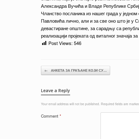
Александра Вучића и Владе Републике Србиј
Чланство посланика из нашег града у једно
Павловића лично, али и за све оно што је у
девастиране општине, за сарадњу са репуб
реализацији пројеката од виталног значаја 
Post Views:
546
Post navigation
←
АНКЕТА ЗА ГРАЂАНЕ КОЈИ СУ…
Leave a Reply
Your email address will not be published.
Required fields are mark
Comment
*