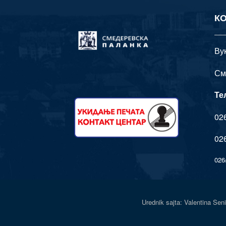
К
Ву
См
Те
026
026
026
Urednik sajta: Valentina 