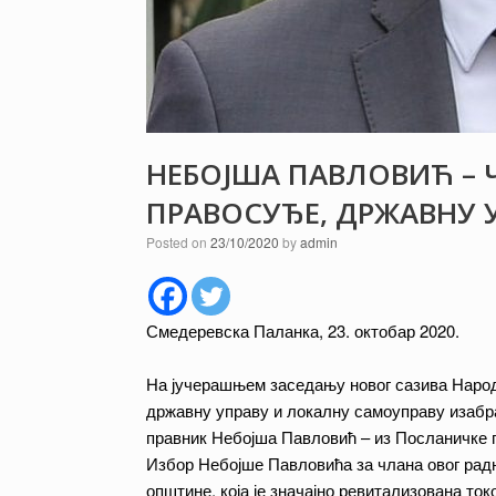
НЕБОЈША ПАВЛОВИЋ – 
ПРАВОСУЂЕ, ДРЖАВНУ 
Posted on
23/10/2020
by
admin
Смедеревска Паланка, 23. октобар 2020.
На јучерашњем заседању новог сазива Народ
државну управу и локалну самоуправу изабр
правник Небојша Павловић – из Посланичке г
Избор Небојше Павловића за члана овог рад
општине, која је значајно ревитализована т