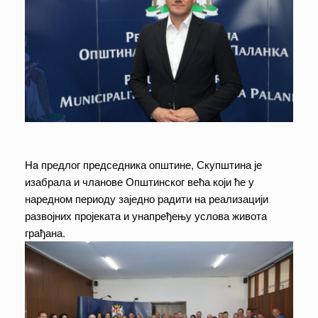
Ha предлог председника општине, Скупштина је
изабрала и чланове Општинског већа који ће у
наредном периоду заједно радити на реализацији
развојних пројеката и унапређењу услова живота
грађана.