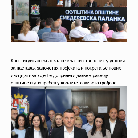
Конституисањем локалне власти створени су услови
за наставак започетих пројеката и покретање нових
иницијатива које ће допринети даљем развоју
општине и унапређењу квалитета живота грађана.