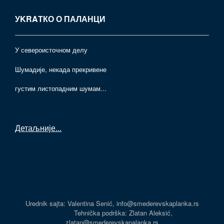
УKRAТКО О ПАЛАНЦИ
У североисточном делу
Шумадије, некада прекривене
густим листопадним шумам...
Детаљније
...
Urednik sajta: Valentina Senić, info@smederevskaplanka.rs
Tehnička podrška: Zlatan Aleksić,
zlatan@smederevskapalanka.rs