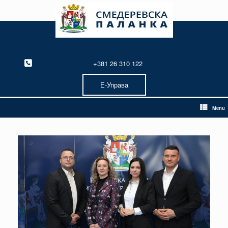
Skip
to
content
+381 26 310 122
Е-Управа
Menu