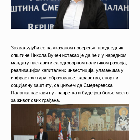
Захваљујући се на указаном поверењу, председник
општине Никола Вучен истакао је да ће и у наредном
мандату наставити са одговорном политиком развоја,
реализацијом капиталних инвестиција, улагањима у
инфраструктуру, образовање, здравство, спорт и
социјалну заштиту, са циљем да Смедеревска
Паланка настави пут напретка и буде још боље место
за живот свих грађана.