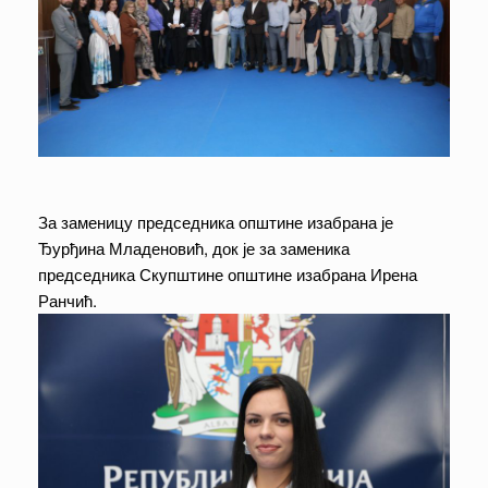
За заменицу председника општине изабрана је
Ђурђина Младеновић, док је за заменика
председника Скупштине општине изабрана Ирена
Ранчић.