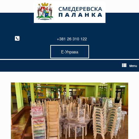
Skip
to
content
+381 26 310 122
Е-Управа
Menu