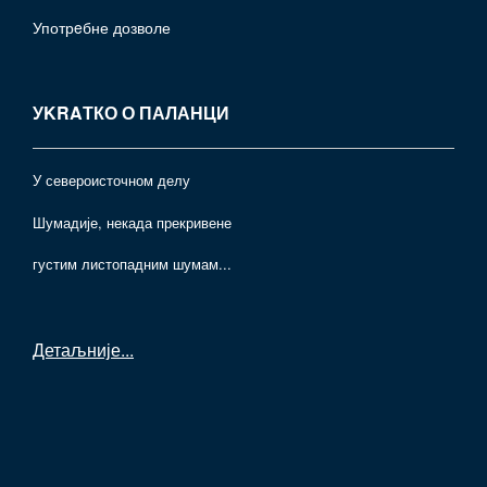
Употрeбне дозволе
УKRAТКО О ПАЛАНЦИ
У североисточном делу
Шумадије, некада прекривене
густим листопадним шумам...
Детаљније
...