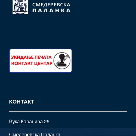
КОНТАКТ
Вука Караџића 25
Смедеревска Паланкa