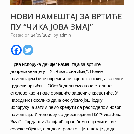
НОВИ НАМЕШТАЈ ЗА ВРТИЋЕ
ПУ “ЧИКА ЈОВА ЗМАЈ”
Posted on
24/03/2021
by
admin
Прва испорука дечијег намештаја за вртиће
допремљена је у ПУ „Чика Јова Змај“. Новим
намештајем биће опремљени најпре сеоски , а затим и
грдаски вртићи. – Обезбедили смо нове столице,
столове као и нове ормариће за дечије креветиће. У
наредних неколико дана очекујемо још једну
испоруку, а затим ћемо кренути са расподелом новог
намештаја. У договору са директорком ПУ “Чика Јова
Змај” , Горданом Јанојлић, прво ћемо опремити све
сеоске објекте, а онда и градске. Циљ нам је да до