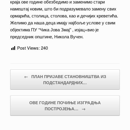
краја ове године обезбедимо и заменимо стари
намештај новим, што би подразумевало замену свих
ормарића, столица, столова, као и дечијих креветића.
Желимо да наша деца имају најбоље услове у свим
објектима ПУ “Чика Јова Змај” , изјац+вио је
председник општине, Никола Вучен.
Post Views:
240
Post navigation
←
ПЛАН ПРИЈАВЕ СТАНОВНИШТВА ИЗ
ПОДСТАНДАРДНИХ…
ОВЕ ГОДИНЕ ПОЧИЊЕ ИЗГРАДЊА
ПОСТРОЈЕЊА…
→