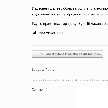
Издвојени шалтер обавља услуге платног пр
унутрашњем и међународном поштанском саоб
Радно време шалтера je од 8 до 15 часова р
Post Views:
301
Post navigation
←
ПОЧЕЛА ПРИЈАВА ГРАЂАНА ЗА ДОДАТНИХ…
Leave a Reply
Your email address will not be published.
Required fields are mark
Comment
*