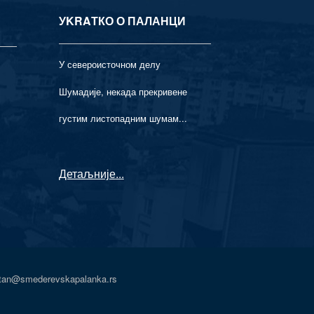
УKRAТКО О ПАЛАНЦИ
У североисточном делу
Шумадије, некада прекривене
густим листопадним шумам...
Детаљније
...
atan@smederevskapalanka.rs