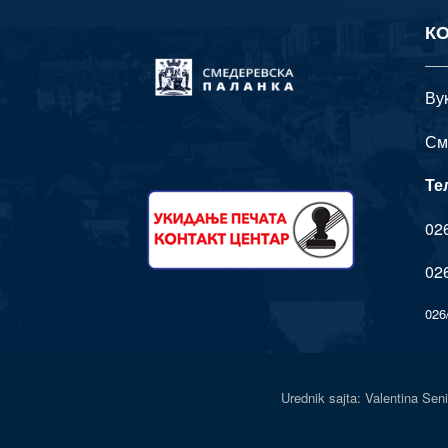
К
Ву
См
Те
026
026
026
Urednik sajta: Valentina 