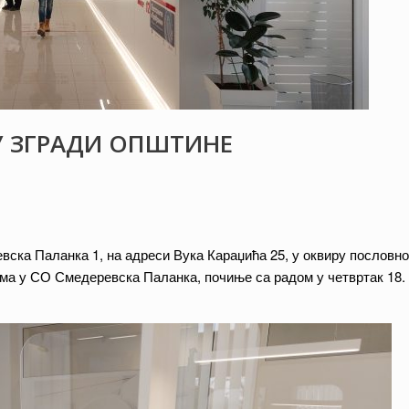
У ЗГРАДИ ОПШТИНЕ
ска Паланка 1, на адреси Вука Караџића 25, у оквиру пословно
ма у СО Смедеревска Паланка, почиње са радом у четвртак 18.