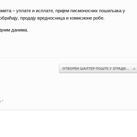
омета – уплате и исплате, пријем писмоносних пошиљака у
раћају, продају вредносница и комисионе робе.
адним данима.
ОТВОРЕН ШАЛТЕР ПОШТЕ У ЗГРАДИ…
→
ed
*