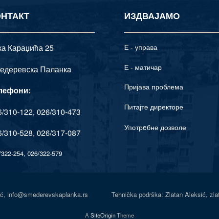
ОНТАКТ
ИЗДВАЈАМО
ка Караџића 25
Е - управа
Е - матичар
едеревска Паланкa
Пријава проблема
лефони:
Питајте директоре
/310-122, 026/310-473
Употрeбне дозволе
/310-528, 026/317-087
/322-254, 026/322-579
Senić, info@smederevskaplanka.rs Tehnička podrška: Zlatan Aleksić, zl
A
SiteOrigin
Theme