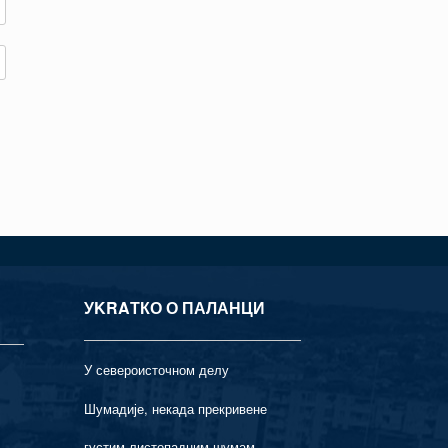
УKRAТКО О ПАЛАНЦИ
У североисточном делу
Шумадије, некада прекривене
густим листопадним шумам...