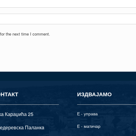
for the next time I comment.
ОНТАКТ
ИЗДВАЈАМО
ка Караџића 25
Е - управа
Е - матичар
едеревска Паланкa