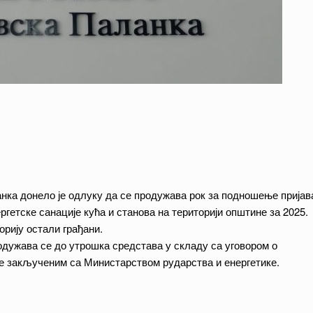
а донело је одлуку да се продужава рок за подношење пријав
гетске санације кућа и станова на територији општине за 2025.
орију остали грађани.
дужава се до утрошка средстава у складу са уговором о
е закљученим са Министарством рударства и енергетике.