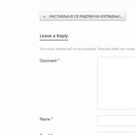
Post navigation
←
НАСТАВЉАЈУ СЕ РАДОВИ НА ИЗГРАДЊИ…
Leave a Reply
Your email address will not be published.
Required fields are mark
Comment
*
Name
*