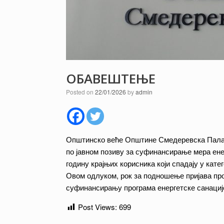
ОБАВЕШТЕЊЕ
Posted on
22/01/2026
by
admin
Општинско веће Општине Смедеревска Паланк
по јавном позиву за суфинансирање мера енер
годину крајњих корисника који спадају у катег
Овом одлуком, рок за подношење пријава про
суфинансирању програма енергетске санациј
Post Views:
699