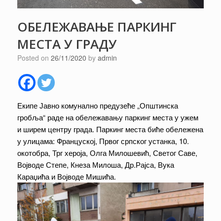
ОБЕЛЕЖАВАЊЕ ПАРКИНГ
МЕСТА У ГРАДУ
Posted on
26/11/2020
by
admin
Екипе Јавно комунално предузеће „Општинска
гробља“ раде на обележавању паркинг места у ужем
и ширем центру града. Паркинг места биће обележена
у улицама: Француској, Првог српског устанка, 10.
окотобра, Трг хероја, Олга Милошевић, Светог Саве,
Војводе Степе, Кнеза Милоша, Др.Рајса, Вука
Караџића и Војводе Мишића.