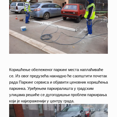
Коришћење обележеног паркинг места наплаћиваће
се. Из овог предузећа накнадно ће саопштити почетак
рада Паркинг сервиса и објавити ценовник коришћења
паркинка. Уређењем паркиралишта у градским
улицама решиће се дугогодишњи проблем паркирања
који је најизраженији у центру града.