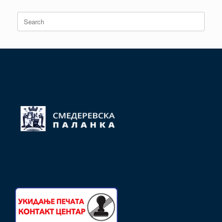
Search
for: