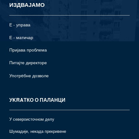
ИЗДВАЈАМО
Е - управа
Е - матичар
Пријава проблема
Питајте директоре
Употрeбне дозволе
УKRAТКО О ПАЛАНЦИ
У североисточном делу
Шумадије, некада прекривене