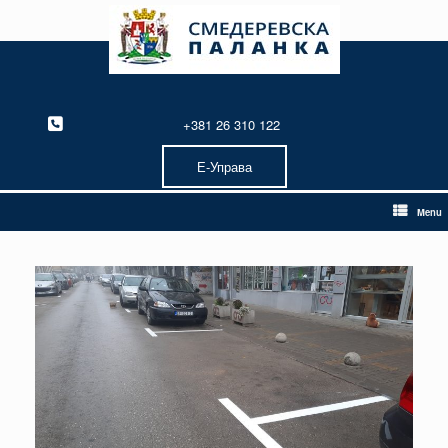
Skip
to
content
+381 26 310 122
Е-Управа
Menu