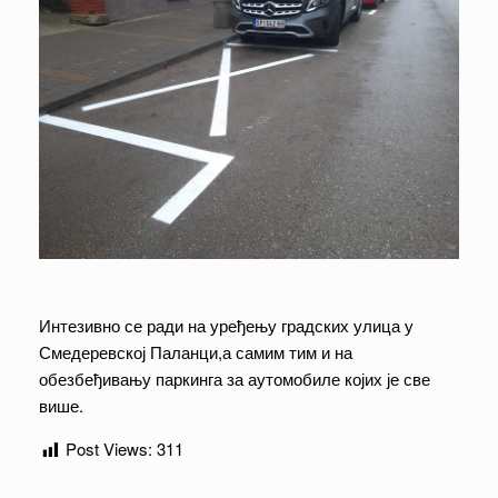
Интезивно се ради на уређењу градских улица у
Смедеревској Паланци,а самим тим и на
обезбеђивању паркинга за аутомобиле којих је све
више.
Post Views:
311