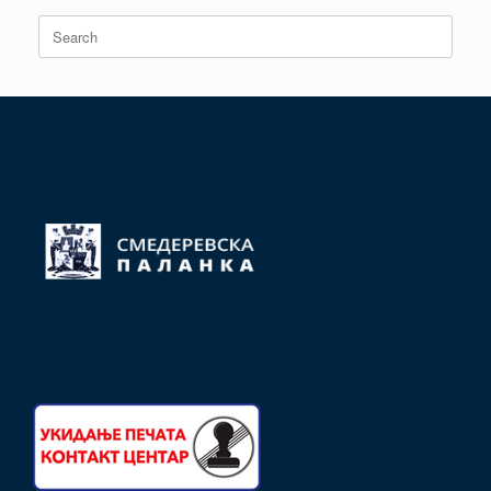
Search
for: