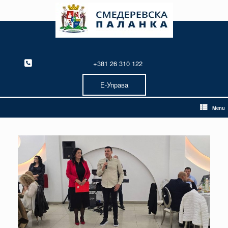
Skip
to
content
+381 26 310 122
Е-Управа
Menu