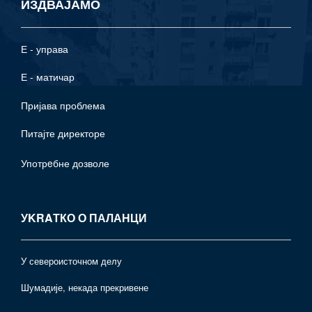
ИЗДВАЈАМО
Е - управа
Е - матичар
Пријава проблема
Питајте директоре
Употрeбне дозволе
УKRAТКО О ПАЛАНЦИ
У североисточном делу
Шумадије, некада прекривене