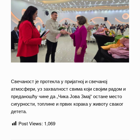
Свечаност је протекла у пријатној и свечаној
атмосфери, уз захвалност свима који својим радом и
преданошћу чине да „Чика Јова Змај“ остане место
сигурности, топлине и првих корака у животу сваког
детета.
Post Views:
1,069