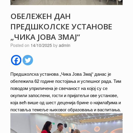
ОБЕЛЕЖЕН ДАН
ПРЕДШКОЛСКЕ УСТАНОВЕ
„ЧИКА ЈОВА ЗМАЈ“
Posted on
14/10/2025
by
admin
Предшколска установа „Чика Јова Змај“ данас је
обележила 62 године постојања и успешног рада. Тим
поводом уприличена је свечаност на којој су се
окупили запослени, гости и пријатељи ове установе,
која већ више од шест деценија брине о најмлађима и
поставља темеље њиховог образовања и васпитања.