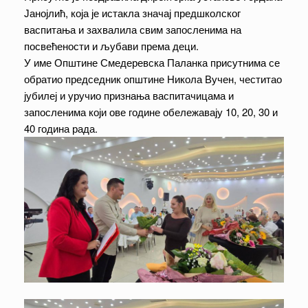
Јанојлић, која је истакла значај предшколског
васпитања и захвалила свим запосленима на
посвећености и љубави према деци.
У име Општине Смедеревска Паланка присутнима се
обратио председник општине Никола Вучен, честитао
јубилеј и уручио признања васпитачицама и
запосленима који ове године обележавају 10, 20, 30 и
40 година рада.