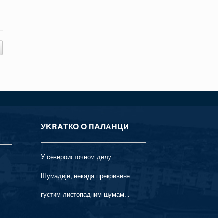
УKRAТКО О ПАЛАНЦИ
У североисточном делу
Шумадије, некада прекривене
густим листопадним шумам...