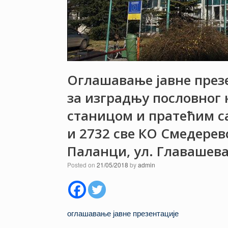
Оглашавање јавне през
за изградњу пословног 
станицом и пратећим са
и 2732 све КО Смедерев
Паланци, ул. Главашева
Posted on
21/05/2018
by
admin
оглашавање јавне презентације