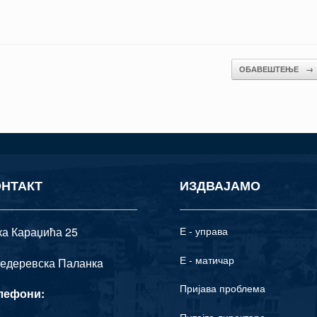
ОБАВЕШТЕЊЕ
→
ОНТАКТ
ИЗДВАЈАМО
ка Караџића 25
Е - управа
Е - матичар
едеревска Паланкa
Пријава проблема
лефони:
Питајте директоре