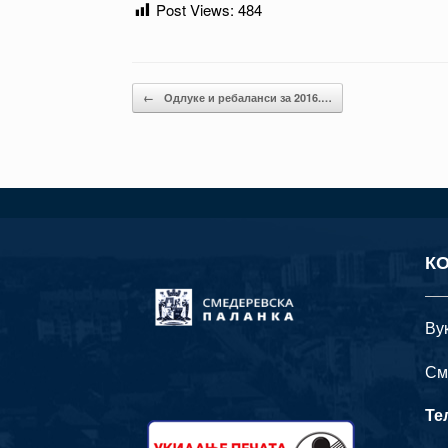
Post Views:
484
Post navigation
←
Одлуке и ребаланси за 2016.…
К
Ву
См
Те