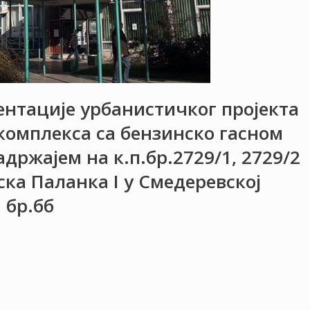
ентације урбанистичког пројекта
комплекса са бензинско гасном
држајем на к.п.бр.2729/1, 2729/2
ска Паланка I у Смедеревској
 бр.бб