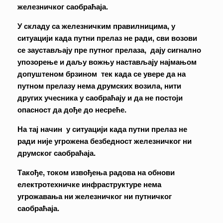
железничког саобраћаја.
У складу са железничким правилницима, у
ситуацији када путни прелаз не ради, сви возови
се заустављају пре путног прелаза, дају сигнално
упозорење и даљу вожњу настављају најмањом
допуштеном брзином тек када се увере да на
путном прелазу нема друмских возила, нити
других учесника у саобраћају и да не постоји
опасност да дође до несреће.
На тај начин у ситуацији када путни прелаз не
ради није угрожена безбедност железничког ни
друмског саобраћаја.
Такође, током извођења радова на обнови
електротехничке инфраструктуре нема
угрожавања ни железничког ни путничког
саобраћаја.