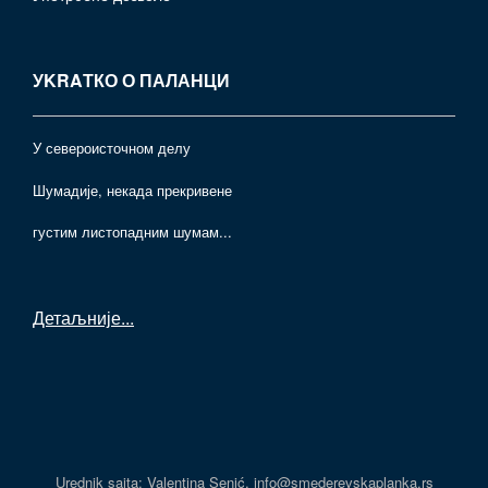
УKRAТКО О ПАЛАНЦИ
У североисточном делу
Шумадије, некада прекривене
густим листопадним шумам...
Детаљније
...
Urednik sajta: Valentina Senić, info@smederevskaplanka.rs