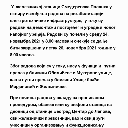
У железничкој станици Смедеревска Паланка у
оквиру извођења радова на рехабилитацији
електротехничке инфраструктуре, у току су
радови на демонтажи постојећег и уградњи новог
напојног уређаја. Радови су почели у среду 24.
новембра 2021 у 8.00 часова и очекује се да ће
бити завршени у петак 26. новембра 2021 године у
8.00 часова.
Због радова који су у току, нису у функцији путни
прелаз у близини Обилићеве и Мукерове улице,
као и путни прелаз у близини Улице браће
Марјановић и Железничке.
Пре почетка радова у складу са прописаном
процедуром, обавештени су шефови станица на
деоници од станице Београд Центар до Лапова,
сви железнички превозници, као и сви други
учесници у организовању и функционисању