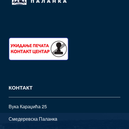
КОНТАКТ
Вука Караџића 25
Смедеревска Паланкa