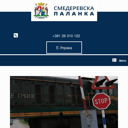
Skip
to
content
+381 26 310 122
Е-Управа
Menu