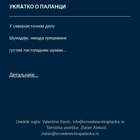
УKRAТКО О ПАЛАНЦИ
У североисточном делу
Шумадије, некада прекривене
густим листопадним шумам...
Детаљније
...
Urednik sajta: Valentina Senić, info@smederevskaplanka.rs
Tehnička podrška: Zlatan Aleksić,
zlatan@smederevskapalanka.rs