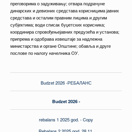
преговорима о задуживању; отвара подрачуне
динарских и девизних средстава корисницима јавних
средстава и осталим правним лицима и другим
субјектима; води списак буџетских корисника;
координира спровођењејавних предузећа и установа;
припрема и одобрава извештаје за надлежна
министарства и органе Општине; обавља и друге
послове по налогу начелника ОУ.
Budzet 2026 -РЕБАЛАНС
Budzet 2026 -
rebalans 1 2025 god. - Copy
Rebalans 2 2025 god. 28.11.