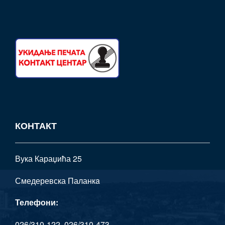
КОНТАКТ
Вука Караџића 25
Смедеревска Паланкa
Телефони:
026/310-122, 026/310-473