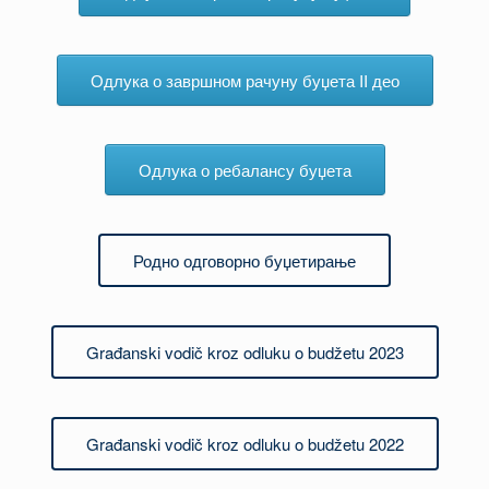
Одлука о завршном рачуну буџета II део
Одлука о ребалансу буџета
Родно одговорно буџетирање
Građanski vodič kroz odluku o budžetu 2023
Građanski vodič kroz odluku o budžetu 2022