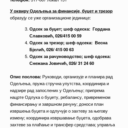
У оквиру Одељења за финансије
,
буџет и трезор
образују се уже организационе јединице:
Одсек за буџет
;
шеф одеска: Гордана
Славковић, 026/415 00 59
Одсек за трезор
;
шеф одсека: Весна
Бјелић, 026/ 415 00 63
Одсек за рачуноводство;
шеф одсека:
Снежана Јовичић, 026/ 31 24 60
Опис послова:
Руководи, организује и планира рад
Одељења, пружа стручна упутства, координира и
надзире рад запослених у Одељењу; припрема
нацрте Одлука о буџету, ребалансу, привременом
финансирању и завршном рачуну; доноси план
извршења буџета и одлучује о захтеву за његову
измену; координира извршавање буџета, одобрава
захтеве за плаћање и трансфер средстава; управља