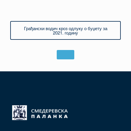
Грађански водич кроз одлуку о буџету за
2021. годину