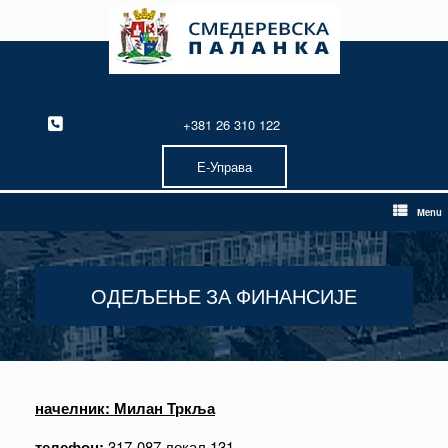
Skip
to
content
+381 26 310 122
Е-Управа
Menu
ОДЕЉЕЊЕ ЗА ФИНАНСИЈЕ
начелник: Милан Тркља
телефон:
317-087 локал 131