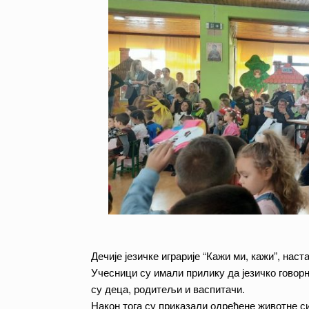
Дечије језичке играрије “Кажи ми, кажи”, нас
Учесници су имали прилику да језичко говор
су деца, родитељи и васпитачи.
Након тога су приказали одређене животне си