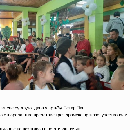
тављене су другог дана у вртићу Петар Пан.
но стваралаштво представе кроз драмске приказе, учествовали
туације на позитиван и негативан начин.