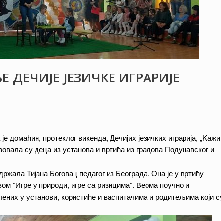
ДЕЧИЈЕ ЈЕЗИЧКЕ ИГРАРИЈЕ
је домаћин, протеклог викенда, Дечијих језичких играрија, „Kажи
вовала су деца из установа и вртића из градова Подунавског и
држала Тијана Боговац педагог из Београда. Она је у вртићу
м ”Игре у природи, игре са ризицима”. Веома поучно и
ених у установи, користиће и васпитачима и родитељима који с