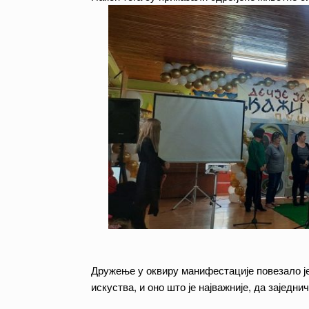
Дружење у оквиру манифестације повезало је
искуства, и оно што је најважније, да заједн