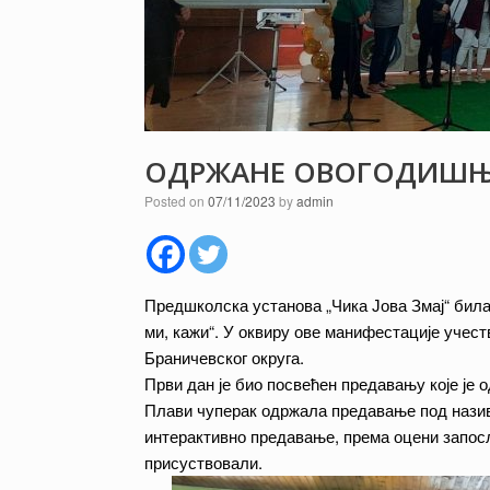
ОДРЖАНЕ ОВОГОДИШЊЕ 
Posted on
07/11/2023
by
admin
Предшколска установа „Чика Јова Змај“ била 
ми, кажи“. У оквиру ове манифестације учест
Браничевског округа.
Први дан је био посвећен предавању које је о
Плави чуперак одржала предавање под називо
интерактивно предавање, према оцени запосл
присуствовали.