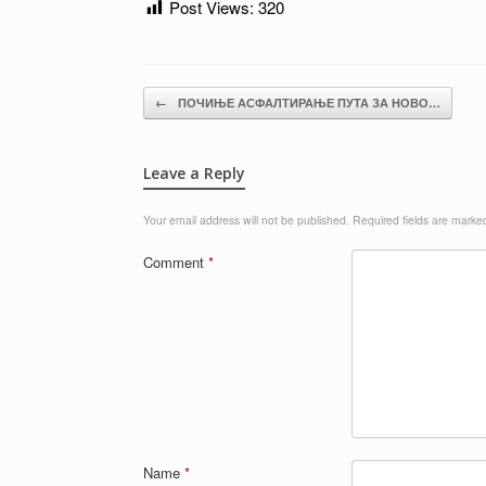
Post Views:
320
Post navigation
←
ПОЧИЊЕ АСФАЛТИРАЊЕ ПУТА ЗА НОВО…
Leave a Reply
Your email address will not be published.
Required fields are mark
Comment
*
Name
*