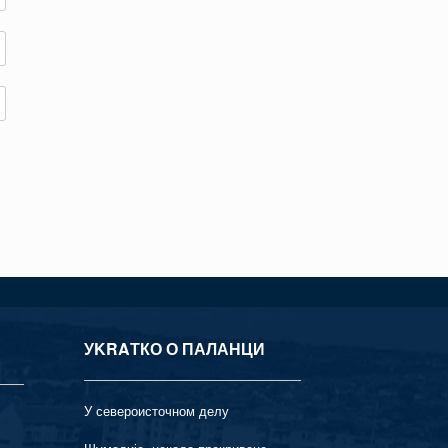
УKRAТКО О ПАЛАНЦИ
У североисточном делу