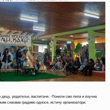
 децу, родитеље, васпитаче. -Понели смо лепа и поучна
ичким снагама градимо односе, истичу организатори.