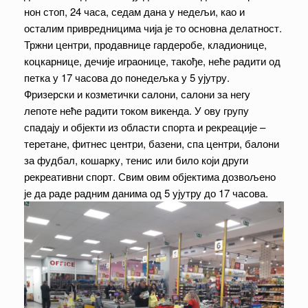
нон стоп, 24 часа, седам дана у недељи, као и
осталим привредницима чија је то основна делатност.
Тржни центри, продавнице гардеробе, кладионице,
коцкарнице, дечије играонице, такође, неће радити од
петка у 17 часова до понедељка у 5 ујутру.
Фризерски и козметички салони, салони за негу
лепоте неће радити током викенда. У ову групу
спадају и објекти из области спорта и рекреације –
теретане, фитнес центри, базени, спа центри, балони
за фудбал, кошарку, тенис или било који други
рекреативни спорт. Свим овим објектима дозвољено
је да раде радним данима од 5 ујутру до 17 часова.