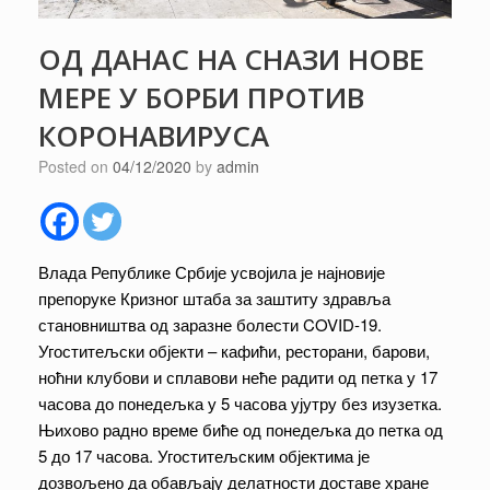
ОД ДАНАС НА СНАЗИ НОВЕ
МЕРЕ У БОРБИ ПРОТИВ
КОРОНАВИРУСА
Posted on
04/12/2020
by
admin
Влада Републике Србије усвојила је најновије
препоруке Кризног штаба за заштиту здравља
становништва од заразне болести COVID-19.
Угоститељски објекти – кафићи, ресторани, барови,
ноћни клубови и сплавови неће радити од петка у 17
часова до понедељка у 5 часова ујутру без изузетка.
Њихово радно време биће од понедељка до петка од
5 до 17 часова. Угоститељским објектима је
дозвољено да обављају делатности доставе хране