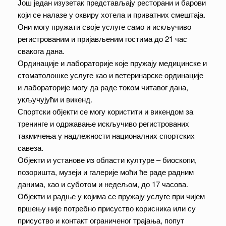
Још један изузетак представљају ресторани и барови
који се налазе у оквиру хотела и приватних смештаја.
Они могу пружати своје услуге само и искључиво
регистрованим и пријављеним гостима до 21 час
свакога дана.
Ординације и лабораторије које пружају медицинске и
стоматолошке услуге као и ветеринарске ординације
и лабораторије могу да раде током читавог дана,
укључујући и викенд.
Спортски објекти се могу користити и викендом за
тренинге и одржавање искључиво регистрованих
такмичења у надлежности националних спортских
савеза.
Објекти и установе из области културе – биоскопи,
позоришта, музеји и галерије моћи ће раде радним
данима, као и суботом и недељом, до 17 часова.
Објекти и радње у којима се пружају услуге при чијем
вршењу није потребно присуство корисника или су
присуство и контакт ограниченог трајања, попут