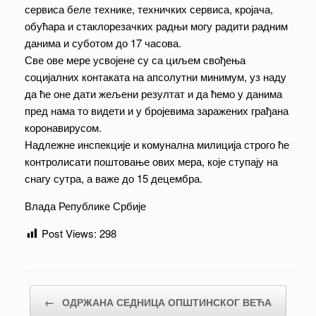
сервиса беле технике, техничких сервиса, кројача,
обућара и стаклорезачких радњи могу радити радним
данима и суботом до 17 часова.
Све ове мере усвојене су са циљем свођења
социјалних контаката на апсолутни минимум, уз наду
да ће оне дати жељени резултат и да ћемо у данима
пред нама то видети и у бројевима заражених грађана
коронавирусом.
Надлежне инспекције и комунална милиција строго ће
контролисати поштовање ових мера, које ступају на
снагу сутра, а важе до 15 децембра.
Влада Републике Србије
Post Views:
298
Post navigation
←
ОДРЖАНА СЕДНИЦА ОПШТИНСКОГ ВЕЋА