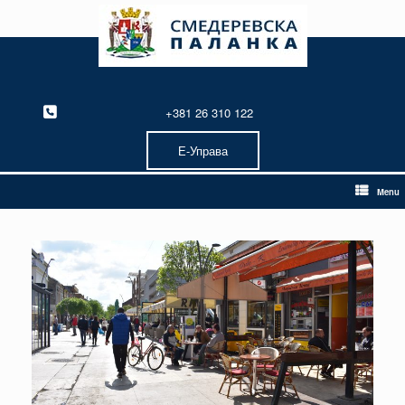
Skip
to
content
+381 26 310 122
Е-Управа
Menu