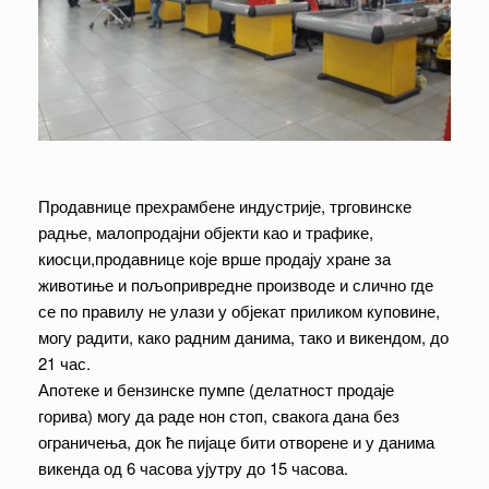
Продавнице прехрамбене индустрије, трговинске
радње, малопродајни објекти као и трафике,
киосци,продавнице које врше продају хране за
животиње и пољопривредне производе и слично где
се по правилу не улази у објекат приликом куповине,
могу радити, како радним данима, тако и викендом, до
21 час.
Апотеке и бензинске пумпе (делатност продаје
горива) могу да раде нон стоп, свакога дана без
ограничења, док ће пијаце бити отворене и у данима
викенда од 6 часова ујутру до 15 часова.