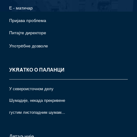
Е - матичар
Пријава проблема
Питајте директоре
Употрeбне дозволе
УKRAТКО О ПАЛАНЦИ
У североисточном делу
Шумадије, некада прекривене
густим листопадним шумам...
Детаљније
...