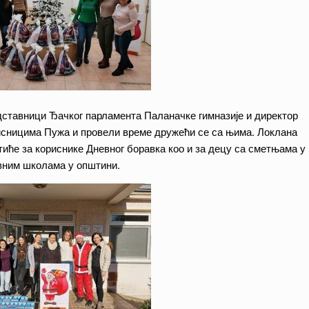
дставници Ђачког парламента Паланачке гимназије и директор
рисницима Пужа и провели време дружећи се са њима. Локлана
тиће за кориснике Дневног боравка коо и за децу са сметњама у
новним школама у општини.