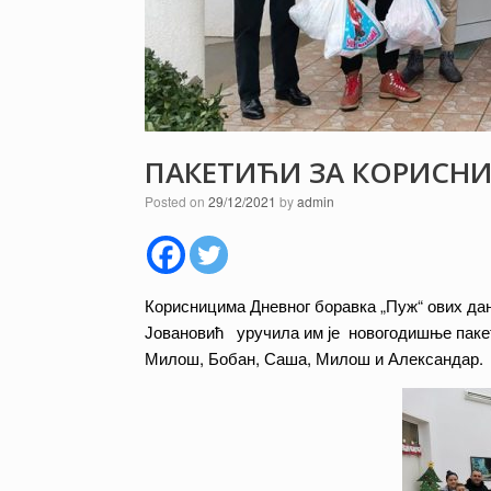
ПАКЕТИЋИ ЗА КОРИСНИ
Posted on
29/12/2021
by
admin
Корисницима Дневног боравка „Пуж“ ових да
Јовановић уручила им је новогодишње пакет
Милош, Бобан, Саша, Милош и Александар.