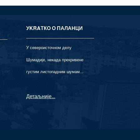
УKRAТКО О ПАЛАНЦИ
У североисточном делу
Шумадије, некада прекривене
густим листопадним шумам...
Детаљније
...