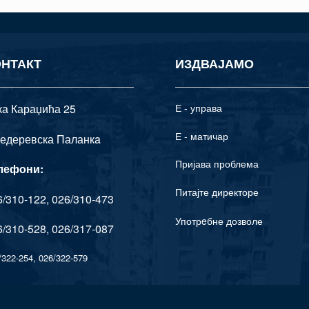
ОНТАКТ
ИЗДВАЈАМО
ка Караџића 25
Е - управа
Е - матичар
едеревска Паланкa
Пријава проблема
лефони:
Питајте директоре
/310-122, 026/310-473
Употрeбне дозволе
/310-528, 026/317-087
/322-254, 026/322-579