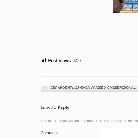
Post Views:
300
Post navigation
←
СЕЛАКОВИЋ: ДРЖАВА УЛАЖЕ У СМЕДЕРЕВСКУ…
Leave a Reply
Your email address will not be published.
Required fields are mark
Comment
*