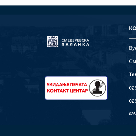
К
Ву
См
Те
026
026
026