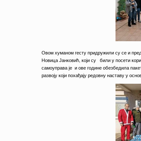
Овом хуманом гесту придружили су се и пре
Новица Јанковић, који су били у посети ко
самоуправа је и ове године обезбедила паке
развоју који похађају редовну наставу у ос