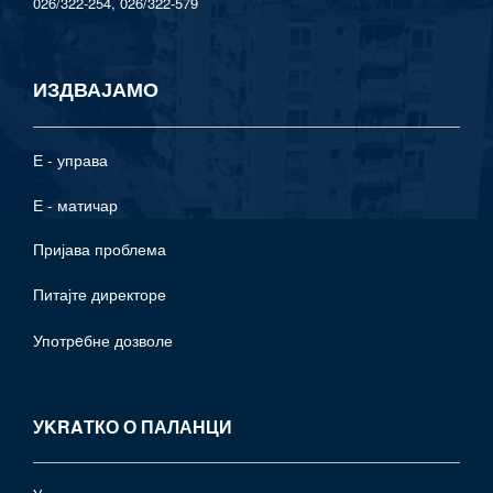
026/322-254, 026/322-579
ИЗДВАЈАМО
Е - управа
Е - матичар
Пријава проблема
Питајте директоре
Употрeбне дозволе
УKRAТКО О ПАЛАНЦИ