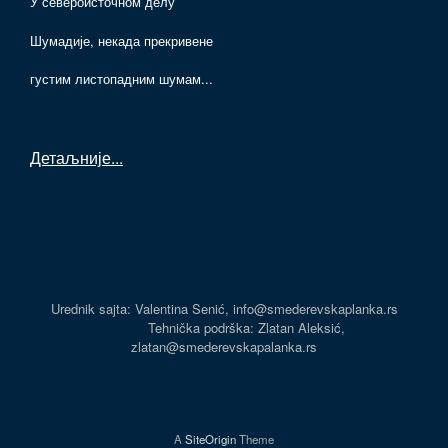
У североисточном делу
Шумадије, некада прекривене
густим листопадним шумам...
Детаљније
...
Urednik sajta: Valentina Senić, info@smederevskaplanka.rs
Tehnička podrška: Zlatan Aleksić,
zlatan@smederevskapalanka.rs
A
SiteOrigin
Theme