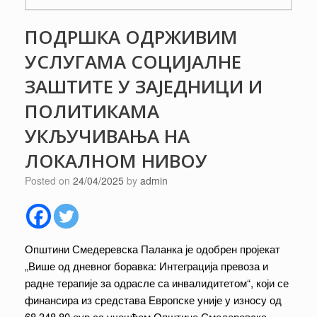
ПОДРШКА ОДРЖИВИМ
УСЛУГАМА СОЦИЈАЛНЕ
ЗАШТИТЕ У ЗАЈЕДНИЦИ И
ПОЛИТИКАМА
УКЉУЧИВАЊА НА
ЛОКАЛНОМ НИВОУ
Posted on
24/04/2025
by
admin
Општини Смедеревска Паланка је одобрен пројекат
„Више од дневног боравка: Интеграција превоза и
радне терапије за одрасле са инвалидитетом“, који се
финансира из средстава Европске уније у износу од
68.348,80 еур са учешћем Општине Смедеревска