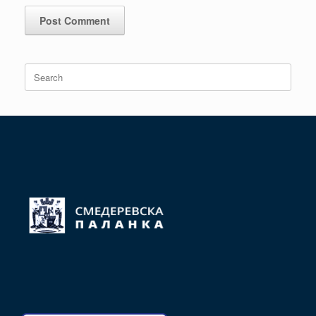
Search
for: