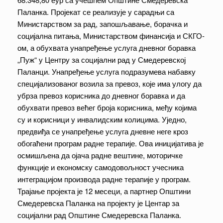
Паланка. Пројекат се реализује у сарадњи са
Министарством за рад, запошљавање, борачка и
социјална питања, Министарством финансија и СКГО-
ом, а обухвата унапређење услуга дневног боравка
„Пуж“ у Центру за социјални рад у Смедеревској
Паланци. Унапређење услуга подразумева набавку
специјализованог возила за превоз, које има улогу да
убрза превоз корисника до дневног боравка и да
обухвати превоз већег броја корисника, међу којима
су и корисници у инвалидским колицима. Уједно,
предвиђа се унапређење услуга дневне неге кроз
обогаћени програм радне терапије. Ова иницијатива је
осмишљена да ојача радне вештине, моторичке
функције и економску самодовољност учесника
интеграцијом производа радне терапије у програм.
Трајање пројекта је 12 месеци, а партнер Општини
Смедеревска Паланка на пројекту је Центар за
социјални рад Општине Смедеревска Паланка.