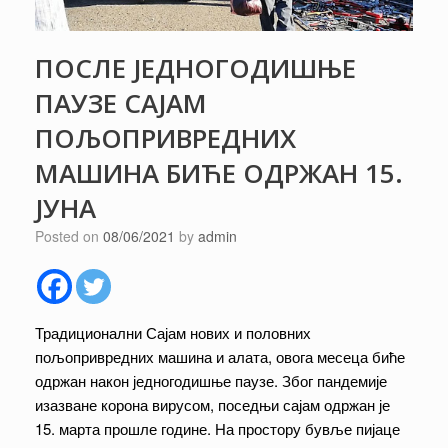
ПОСЛЕ ЈЕДНОГОДИШЊЕ
ПАУЗЕ САЈАМ
ПОЉОПРИВРЕДНИХ
МАШИНА БИЋЕ ОДРЖАН 15.
ЈУНА
Posted on
08/06/2021
by
admin
Традиционални Сајам нових и половних
пољопривредних машина и алата, овога месеца биће
одржан након једногодишње паузе. Због пандемије
изазване корона вирусом, поседњи сајам одржан је
15. марта прошле године. На простору бувље пијаце