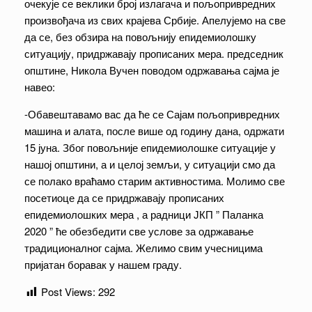
очекује се веклики број излагача и пољопривредних
произвођача из свих крајева Србије. Апелујемо на све
да се, без обзира на повољнију епидемиолошку
ситуацију, придржавају прописаних мера. председник
општине, Никола Вучен поводом одржавања сајма је
навео:
-Обавештавамо вас да ће се Сајам пољопривредних
машина и алата, после више од годину дана, одржати
15 јуна. Због повољније епидемиолошке ситуације у
нашој општини, а и целој земљи, у ситуацији смо да
се полако враћамо старим активностима. Молимо све
посетиоце да се придржавају прописаних
епидемиолошких мера , а радници ЈКП ” Паланка
2020 ” ће обезбедити све услове за одржавање
традиционалног сајма. Желимо свим учесницима
пријатан боравак у нашем граду.
Post Views:
292