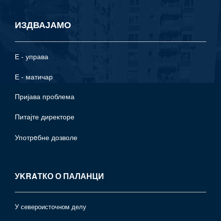
ИЗДВАЈАМО
Е - управа
Е - матичар
Пријава проблема
Питајте директоре
Употрeбне дозволе
УKRAТКО О ПАЛАНЦИ
У североисточном делу