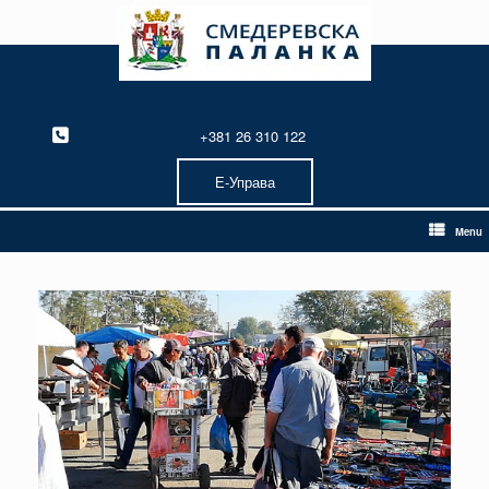
Skip
to
content
+381 26 310 122
Е-Управа
Menu