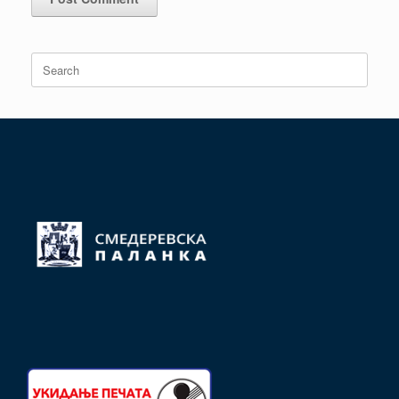
Search
for: