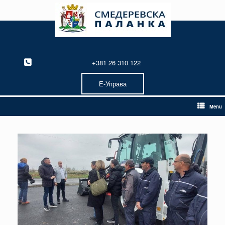
Skip
to
content
+381 26 310 122
Е-Управа
Menu