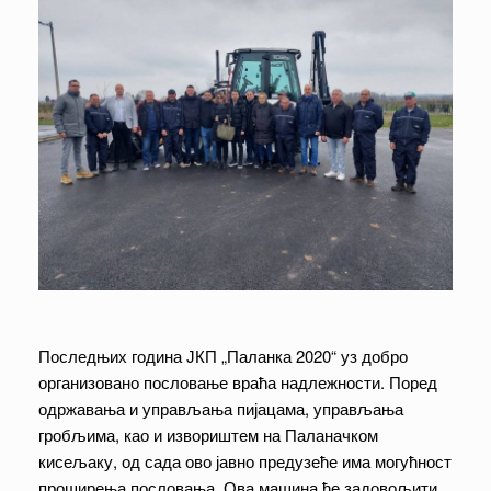
Последњих година ЈКП „Паланка 2020“ уз добро
организовано пословање враћа надлежности. Поред
одржавања и управљања пијацама, управљања
гробљима, као и извориштем на Паланачком
кисељаку, од сада ово јавно предузеће има могућност
проширења пословања. Ова машина ће задовољити