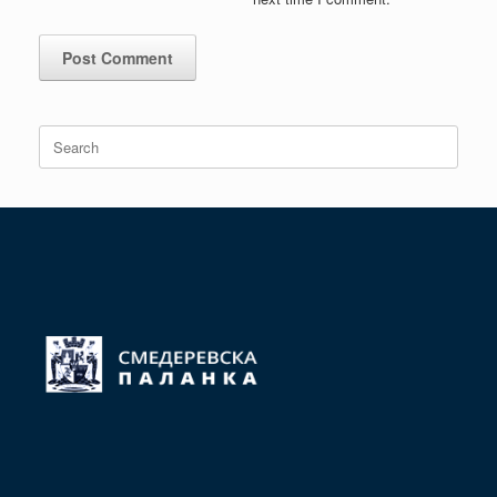
Search
for: