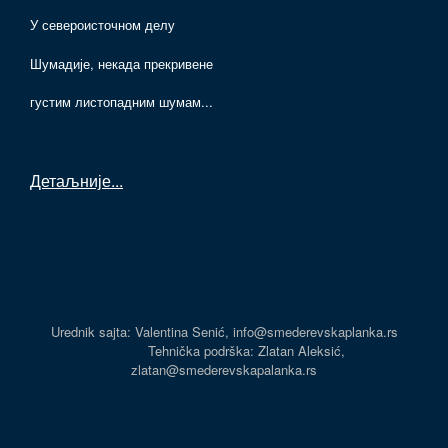
У североисточном делу
Шумадије, некада прекривене
густим листопадним шумам...
Детаљније
...
Urednik sajta: Valentina Senić, info@smederevskaplanka.rs
Tehnička podrška: Zlatan Aleksić,
zlatan@smederevskapalanka.rs