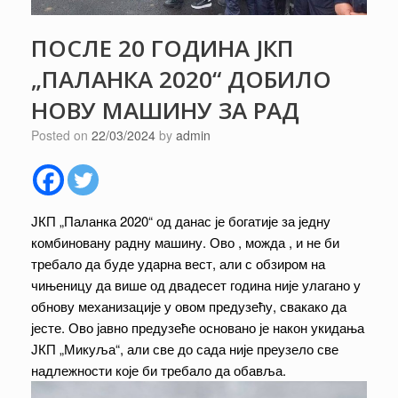
ПОСЛЕ 20 ГОДИНА ЈКП
„ПАЛАНКА 2020“ ДОБИЛО
НОВУ МАШИНУ ЗА РАД
Posted on
22/03/2024
by
admin
ЈКП „Паланка 2020“ од данас је богатије за једну
комбиновану радну машину. Ово , можда , и не би
требало да буде ударна вест, али с обзиром на
чињеницу да више од двадесет година није улагано у
обнову механизације у овом предузећу, свакако да
јесте. Ово јавно предузеће основано је након укидања
ЈКП „Микуља“, али све до сада није преузело све
надлежности које би требало да обавља.