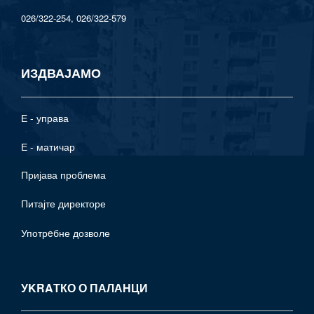
026/322-254, 026/322-579
ИЗДВАЈАМО
Е - управа
Е - матичар
Пријава проблема
Питајте директоре
Употрeбне дозволе
УKRAТКО О ПАЛАНЦИ