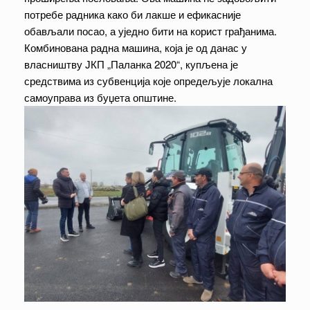
потребе радника како би лакше и ефикасније
обављали посао, а уједно бити на корист грађанима.
Комбинована радна машина, која је од данас у
власништву ЈКП „Паланка 2020“, купљена је
средствима из субвенција које опредељује локална
самоуправа из буџета општине.