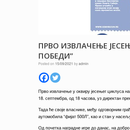
ПРВО ИЗВЛАЧЕЊЕ ЈЕСЕ
ПОБЕДИ”
Posted on
15/09/2021
by
admin
Прво извлачење у оквиру јесењег циклуса наг
18. септембра, од 18 часова, уз директан пре
Тада ће своје власнике, међу одговорним гра
аутомобила “фијат 500Л”, као и стан у насељ
Од почетка наградне игре до данас, на добро