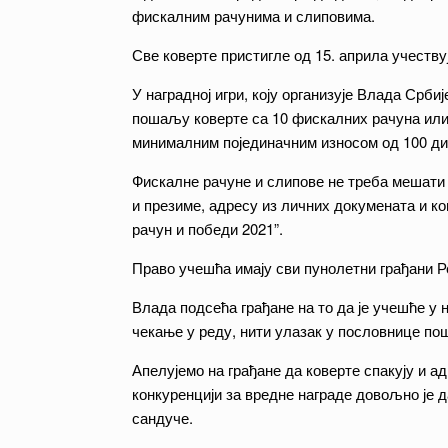
фискалним рачунима и слиповима.
Све коверте пристигле од 15. априла учеству
У наградној игри, коју организује Влада Срб
пошаљу коверте са 10 фискалних рачуна или 1
минималним појединачним износом од 100 ди
Фискалне рачуне и слипове не треба мешати у
и презиме, адресу из личних докумената и ко
рачун и победи 2021”.
Право учешћа имају сви пунолетни грађани Р
Влада подсећа грађане на то да је учешће у
чекање у реду, нити улазак у пословнице по
Апелујемо на грађане да коверте спакују и ад
конкуренцији за вредне награде довољно је 
сандуче.