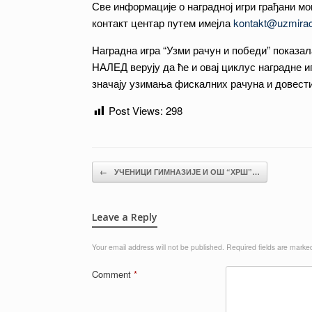
Све информације о наградној игри грађани мо
контакт центар путем имејла
kontakt@uzmirac
Наградна игра “Узми рачун и победи” показал
НАЛЕД верују да ће и овај циклус наградне и
значају узимања фискалних рачуна и довести
Post Views:
298
Post navigation
←
УЧЕНИЦИ ГИМНАЗИЈЕ И ОШ “ХРШ”…
Leave a Reply
Your email address will not be published.
Required fields are mark
Comment
*