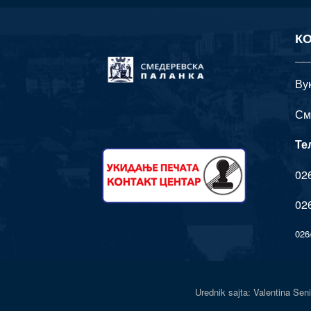
К
Ву
См
Те
026
026
026
Urednik sajta: Valentina 