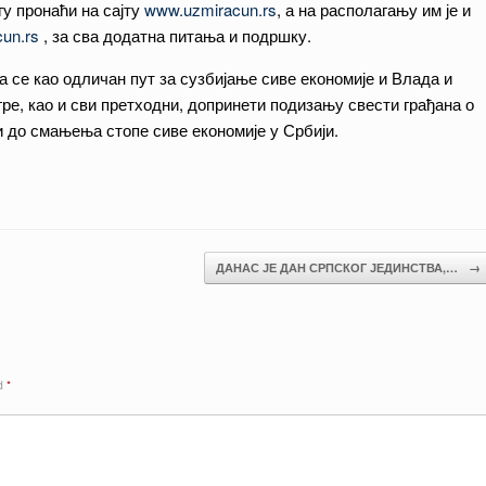
гу пронаћи на сајту
www.uzmiracun.rs
, а на располагању им је и
un.rs
, за сва додатна питања и подршку.
а се као одличан пут за сузбијање сиве економије и Влада и
гре, као и сви претходни, допринети подизању свести грађана о
 до смањења стопе сиве економије у Србији.
ДАНАС ЈЕ ДАН СРПСКОГ ЈЕДИНСТВА,…
→
ed
*