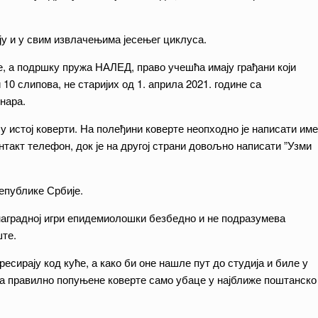
ју и у свим извлачењима јесењег циклуса.
ије, а подршку пружа НАЛЕД, право учешћа имају грађани који
0 слипова, не старијих од 1. априла 2021. године са
нара.
 истој коверти. На полеђини коверте неопходно је написати име
нтакт телефон, док је на другој страни довољно написати ”Узми
епублике Србије.
 наградној игри епидемиолошки безбедно и не подразумева
ште.
ресирају код куће, а како би оне нашле пут до студија и биле у
да правилно попуњене коверте само убаце у најближе поштанско