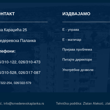
ОНТАКТ
ИЗДВАЈАМО
ка Караџића 25
Е - управа
Е - матичар
едеревска Паланкa
Пријава проблема
лефони:
Питајте директоре
/310-122, 026/310-473
Употрeбне дозволе
/310-528, 026/317-087
/322-254, 026/322-579
Senić, info@smederevskaplanka.rs Tehnička podrška: Zlatan Aleksić, zl