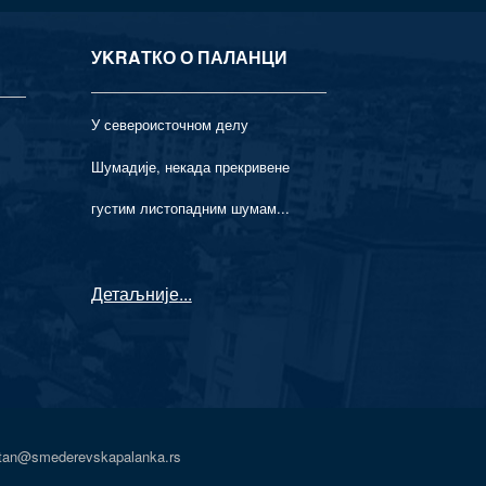
УKRAТКО О ПАЛАНЦИ
У североисточном делу
Шумадије, некада прекривене
густим листопадним шумам...
Детаљније
...
atan@smederevskapalanka.rs