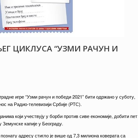
ЊЕГ ЦИКЛУСА “УЗМИ РАЧУН И
радне игре “Узми рачун и победи 2021” бити одржано у суботу,
нос на Радио-телевизији Србије (РТС).
ђанима који учествују у борби против сиве економије, добити пет
у Земунске капије у Београду.
 познату адресу стигло је више од 7,3 милиона коверата са