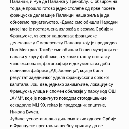
Паланци, и Руе де Паланка у Греноблу. С обзиром на
то да је прошло готово једно столеће од прве посете
француске делегације Паланци, наша жеља је да
обновимо пријатељство. -Данас смо обишли Народни
музеј где је постављена изложба о везама Србије и
Француске, уз осврт на долазак француске
делегације у Смедеревску Паланку коју је предводио
Пол Мистрал. Такође смо обишли Гошин музеј који се
налази у кругу фабрике, а у коме сталну поставку
чине експонати, фотографије и документа из доба
оснивања фабрике „АД Јасеница“, која је била
резултат заједничког удела француског и српског
капитала. Још две, једнако занимљиве, локације су
Француска улица и спомен обележје у парку код ОШ
„ХИМ“, које је подигнуто поводом стогодишњице
ескадриле МЦ 99, rekao je председник општине,
Никола Вучен.
Јубилеј успостављања дипломатских односа Србије
и Француске преставља псебну прилику да се