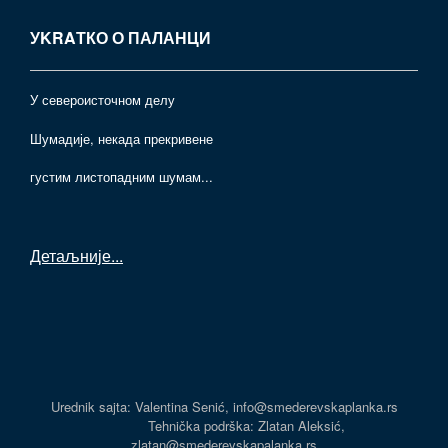
УKRAТКО О ПАЛАНЦИ
У североисточном делу
Шумадије, некада прекривене
густим листопадним шумам...
Детаљније
...
Urednik sajta: Valentina Senić, info@smederevskaplanka.rs
Tehnička podrška: Zlatan Aleksić,
zlatan@smederevskapalanka.rs