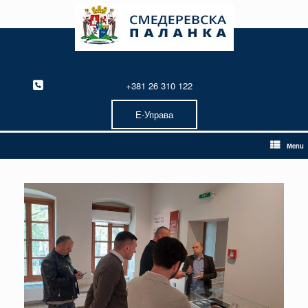
Skip
to
content
+381 26 310 122
Е-Управа
Menu