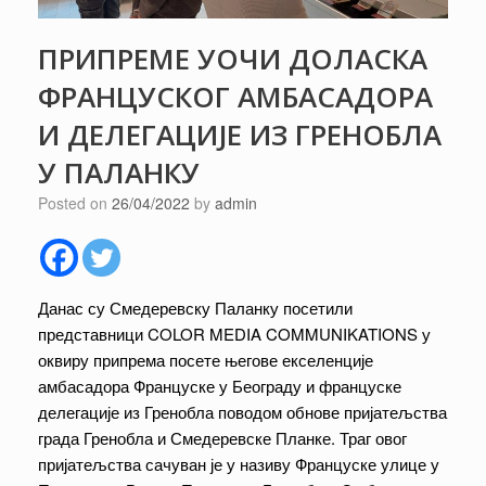
ПРИПРЕМЕ УОЧИ ДОЛАСКА
ФРАНЦУСКОГ АМБАСАДОРА
И ДЕЛЕГАЦИЈЕ ИЗ ГРЕНОБЛА
У ПАЛАНКУ
Posted on
26/04/2022
by
admin
Данас су Смедеревску Паланку посетили
представници COLOR MEDIA COMMUNIKATIONS у
оквиру припрема посете његове екселенције
амбасадора Француске у Београду и француске
делегације из Гренобла поводом обнове пријатељства
града Гренобла и Смедеревске Планке. Траг овог
пријатељства сачуван је у називу Француске улице у