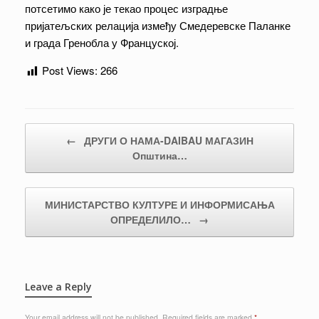
потсетимо како је текао процес изградње
пријатељских релација између Смедеревске Паланке
и града Гренобла у Француској.
Post Views:
266
Post navigation
←
ДРУГИ О НАМА-DAIBAU МАГАЗИН
Општина…
МИНИСТАРСТВО КУЛТУРЕ И ИНФОРМИСАЊА
ОПРЕДЕЛИЛО…
→
Leave a Reply
Your email address will not be published.
Required fields are marked
*