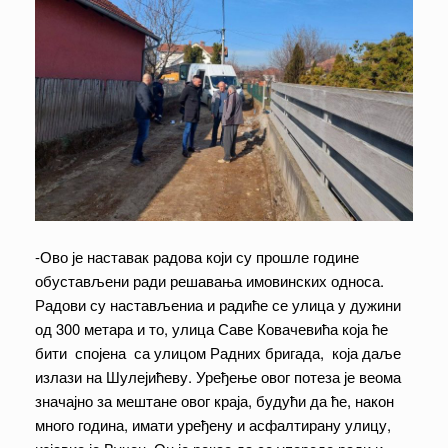
-Ово је наставак радова који су прошле године
обустављени ради решавања имовинских односа.
Радови су настављениа и радиће се улица у дужини
од 300 метара и то, улица Саве Ковачевића која ће
бити спојена са улицом Радних бригада, која даље
излази на Шулејићеву. Уређење овог потеза је веома
значајно за мештане овог краја, будући да ће, након
много година, имати уређену и асфалтирану улицу,