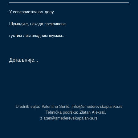
У североисточном делу
Шумадије, некада прекривене
густим листопадним шумам...
Детаљније
...
Urednik sajta: Valentina Senić, info@smederevskaplanka.rs
Tehnička podrška: Zlatan Aleksić,
zlatan@smederevskapalanka.rs