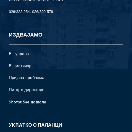
026/322-254, 026/322-579
ИЗДВАЈАМО
Е - управа
Е - матичар
Пријава проблема
Питајте директоре
Употрeбне дозволе
УKRAТКО О ПАЛАНЦИ