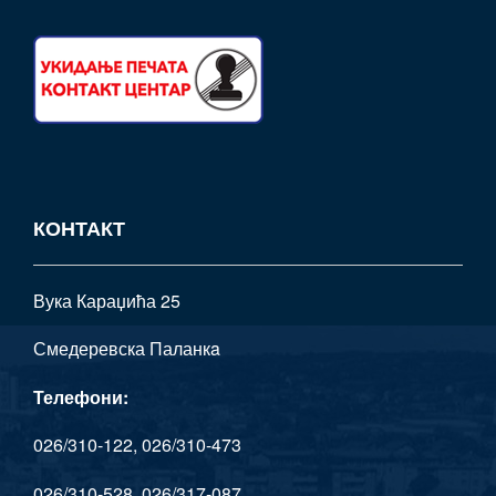
КОНТАКТ
Вука Караџића 25
Смедеревска Паланкa
Телефони:
026/310-122, 026/310-473
026/310-528, 026/317-087