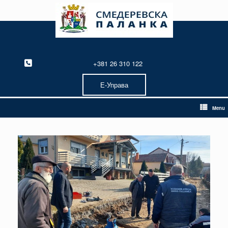
Skip
to
content
+381 26 310 122
Е-Управа
Menu