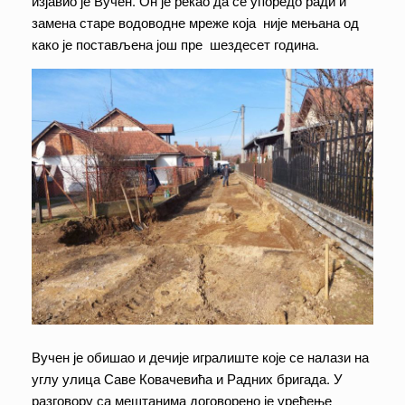
изјавио је Вучен. Он је рекао да се упоредо ради и
замена старе водоводне мреже која није мењана од
како је постављена још пре шездесет година.
Вучен је обишао и дечије игралиште које се налази на
углу улица Саве Ковачевића и Радних бригада. У
разговору са мештанима договорено је уређење