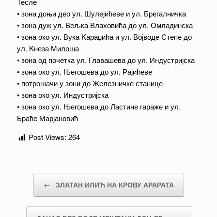
Тесле
• зона доњи део ул. Шулејићеве и ул. Брегалничка
• зона дуж ул. Вељка Влаховића до ул. Омладинска
• зона око ул. Вука Kараџића и ул. Војводе Степе до
ул. Kнеза Милоша
• зона од почетка ул. Главашева до ул. Индустријска
• зона око ул. Његошева до ул. Рајићеве
• потрошачи у зони до Железничке станице
• зона око ул. Индустријска
• зона око ул. Његошева до Ластине гараже и ул.
Браће Марјановић
Post Views:
264
Post navigation
←
ЗЛАТАН ИЛИЋ НА КРОВУ АРАРАТА