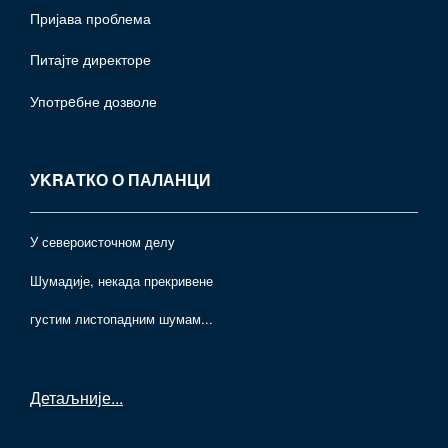
Пријава проблема
Питајте директоре
Употрeбне дозволе
УKRAТКО О ПАЛАНЦИ
У североисточном делу
Шумадије, некада прекривене
густим листопадним шумам...
Детаљније
...