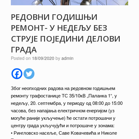
РЕДОВНИ ГОДИШЊИ
РЕМОНТ- У НЕДЕЉУ БЕЗ
СТРУЈЕ ПОЈЕДИНИ ДЕЛОВИ
ГРАДА
Posted on
18/09/2020
by
admin
Због неопходних радова на редовном годишњем
ремонту трафостанице ТС 35/10кВ „Паланка 1“, у
недељу, 20. септембра, у периоду од 08:00 до 15:00
часова, без напајања електричном енергијом (уз
могуће раније укључење) ће остати потрошачи у
центру града укључујући и потрошаче у зонама:
• Рингловско насеље, Саве Kовачевића и Николе